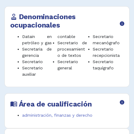
Denominaciones
approval
ocupacionales
info
Datain en
contable
Secretario
petróleo y gas
Secretario de
mecanógrafo
Secretaria de
procesamient
Secretario
gerencia
o de textos
recepcionista
Secretario
Secretario
Secretario
Secretario
general
taquígrafo
auxiliar
Área de cualificación
info
menu_book
administración, finanzas y derecho