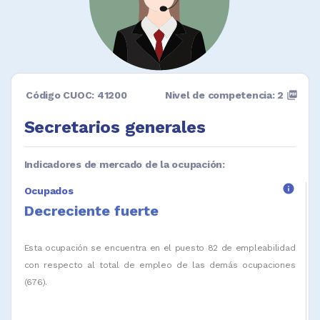
Código CUOC: 41200
Nivel de competencia: 2
picture_as_pdf
Secretarios generales
Indicadores de mercado de la ocupación:
info
Ocupados
Decreciente fuerte
Esta ocupación se encuentra en el puesto 82 de empleabilidad
con respecto al total de empleo de las demás ocupaciones
(676).