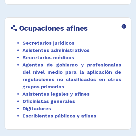
administrativa de acuerdo con
procedimientos técnicos y organizacionales.
Organizar, programar y confirmar la agenda,
Ocupaciones afines
info
polyline
actividades y reuniones administrativas de la
unidad administrativa de acuerdo con
procedimientos técnicos y organizacionales.
Secretarios jurídicos
Asistentes administrativos
Controlar y tramitar pedidos de la unidad
Secretarios médicos
administrativa de acuerdo con procesos
Agentes de gobierno y profesionales
administrativos.
del nivel medio para la aplicación de
Efectuar el seguimiento y registro de las
regulaciones no clasificados en otros
vacaciones y de otros derechos del personal.
grupos primarios
Desempeñar funciones afines.
Asistentes legales y afines
Oficinistas generales
Digitadores
Escribientes públicos y afines