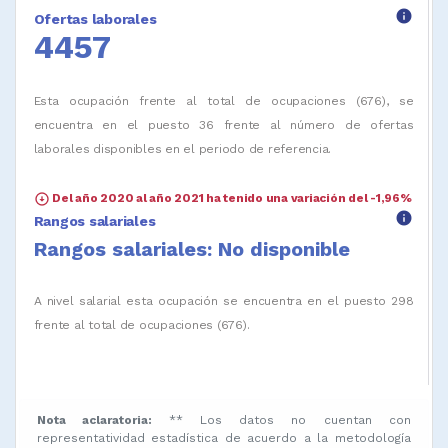
info
Ofertas laborales
4457
Esta ocupación frente al total de ocupaciones (676), se
encuentra en el puesto 36 frente al número de ofertas
laborales disponibles en el periodo de referencia.
arrow_circle_down
Del año 2020 al año 2021 ha tenido una variación del -1,96%
info
Rangos salariales
Rangos salariales: No disponible
A nivel salarial esta ocupación se encuentra en el puesto 298
frente al total de ocupaciones (676).
Nota aclaratoria:
** Los datos no cuentan con
representatividad estadística de acuerdo a la metodología