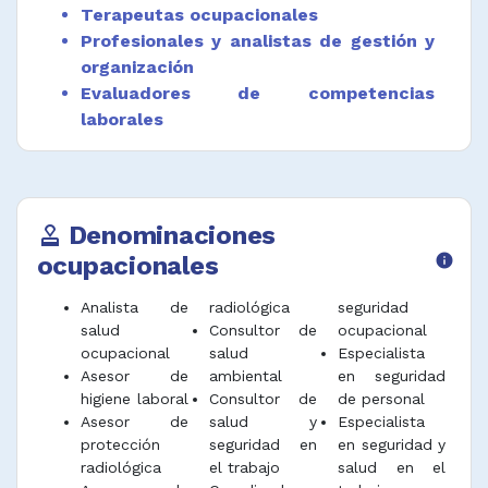
Coordinar las disposiciones para la
Terapeutas ocupacionales
indemnización, la rehabilitación y la
Profesionales y analistas de gestión y
reinserción laboral de los trabajadores
organización
lesionados.
Evaluadores de competencias
laborales
Inspeccionar establecimientos para asegurar
el cumplimiento de reglamentos y normas
Inspectores de sanidad, seguridad y
sobre emisión de agentes contaminantes y
salud ocupacional
eliminación de residuos peligrosos para la
Coordinadores de sistemas integrados
salud humana o el medio ambiente.
de gestión
Denominaciones
approval
Dirigir investigación y asesorar sobre la
Auxiliares de seguridad en el trabajo
ocupacionales
info
interrelación entre las personas, equipo y
ambiente de trabajo para implementar
Analista de
radiológica
seguridad
políticas que maximicen la seguridad,
salud
Consultor de
ocupacional
productividad y comodidad en los métodos
ocupacional
salud
Especialista
de trabajo.
Asesor de
ambiental
en seguridad
higiene laboral
Consultor de
de personal
Asesorar sobre el cumplimiento de las leyes y
Asesor de
salud y
Especialista
reglamentos pertinentes.
protección
seguridad en
en seguridad y
Acompañar y asesorar la investigación de
radiológica
el trabajo
salud en el
accidentes de trabajo y enfermedades