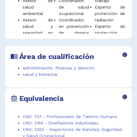
Asesor de
Coordinador
trabajo
laborales.
salud
de salud
Experto de
ambiental
ocupacional
protección de
Inspeccionar el reporte e investigación de
Asesor de
Coordinador
radiación
accidentes y enfermedades de origen laboral.
salud y
en prevención
Experto de
seguridad en
de riesgos
protección
Desempeñar funciones afines.
el trabajo
laborales
radiológica
Asesor de
Coordinador
Funcionario de
salud y
en seguridad y
salud
Área de cualificación
info
menu_book
seguridad
salud en el
ambiental
ocupacional
trabajo
Higienista
administración, finanzas y derecho
Asesor en
Coordinador
ocupacional
salud y bienestar
prevención de
HSEQ
Profesional de
riesgos
Ergonomista
higiene en el
laborales
Ergonomista
trabajo
Equivalencia
info
Asesor en
laboral
Profesional de
balance
prevención de
Especialista
la salud y la
riesgos
en protección
higiene laboral
ocupacionales
radiológica
y ambiental
CNO: 1121 - Profesionales de Talento Humano
Asesor en
Especialista
Profesional en
CNO: 2154 - Diseñadores Industriales
seguridad y
en salud
seguridad y
CNO: 2262 - Inspectores de Sanidad, Seguridad
salud en el
ambiental
salud en el
y Salud Ocupacional