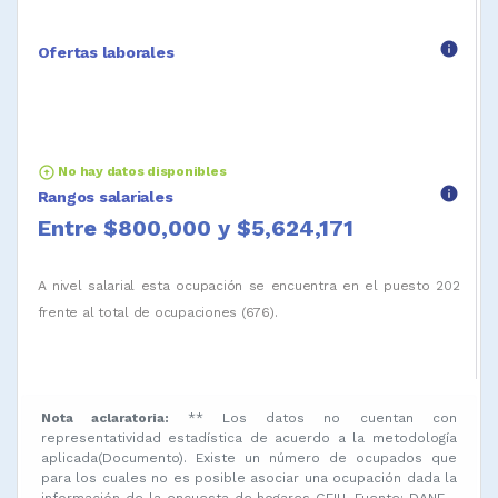
info
Ofertas laborales
arrow_circle_up
No hay datos disponibles
info
Rangos salariales
Entre $800,000 y $5,624,171
A nivel salarial esta ocupación se encuentra en el puesto 202
frente al total de ocupaciones (676).
Nota aclaratoria:
** Los datos no cuentan con
representatividad estadística de acuerdo a la metodología
aplicada(Documento). Existe un número de ocupados que
para los cuales no es posible asociar una ocupación dada la
información de la encuesta de hogares GEIH. Fuente: DANE -