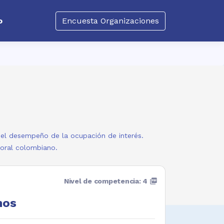
o
Encuesta Organizaciones
a el desempeño de la ocupación de interés.
boral colombiano.
Nivel de competencia: 4
picture_as_pdf
nos