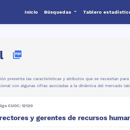
Inicio
Búsquedas
Tablero estadístic
l
picture_as_pdf
ión presenta las características y atributos que se necesitan par
ional con algunas cifras asociadas a la dinámica del mercado la
igo CUOC: 12120
rectores y gerentes de recursos huma