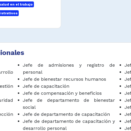
alud en el trabajo
y los programas de
ividades afines del
istrativos
y normativa.
 los presupuestos,
 gastos y garantizar
ionales
los procedimientos
y estrategias de
Jefe de admisiones y registro de
Je
cuerdo a normativa
rrollo
personal
Je
Jefe de bienestar recursos humanos
Je
stión
Jefe de capacitación
Je
sta en práctica de
Jefe de compensación y beneficios
Je
tión.
uridad
Jefe de departamento de bienestar
Je
social
Je
diar las relaciones
ección
Jefe de departamento de capacitación
Je
 un buen clima
Jefe de departamento de capacitación y
Je
desarrollo personal
Je