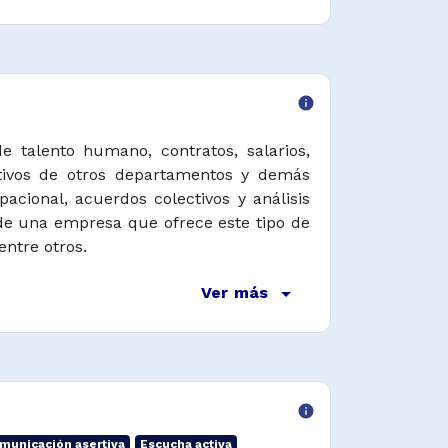
info
e talento humano, contratos, salarios,
ectivos de otros departamentos y demás
acional, acuerdos colectivos y análisis
de una empresa que ofrece este tipo de
entre otros.
arrow_drop_down
Ver más
info
municación asertiva
Escucha activa