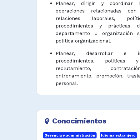
Planear, dirigir y coordinar 
operaciones relacionadas con
relaciones laborales, polít
procedimientos y prácticas
departamento u organización 
política organizacional.
Planear, desarrollar e i
procedimientos, política
reclutamiento, contratac
entrenamiento, promoción, tras
personal.
Planear, estructurar y organ
funciones, políticas de compens
procedimientos sobre fijación de 
salariales, celebrar consultas c
Conocimientos
psychology
acerca de las condiciones de empl
Gerencia y administración
Idioma extranjero
Coordinar, supervisar y verificar