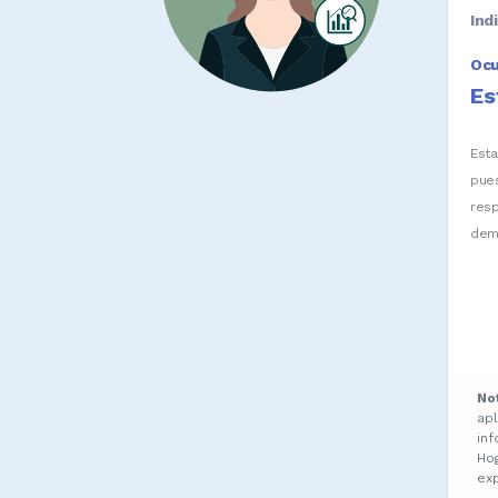
Ind
Oc
Es
Est
pue
res
dem
No
ap
in
Ho
ex