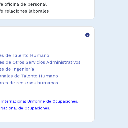
fe oficina de personal
fe relaciones laborales
fe unidad de personal
bgerente de gestión humana
cepresidente de departamento de
info
cursos humanos
cepresidente de departamento gestión
mana
tes de Talento Humano
cepresidente de recursos humanos
es de Otros Servicios Administrativos
cepresidente de talento humano
es de Ingeniería
cepresidente gestión humana
ionales de Talento Humano
tores de recursos humanos
n Internacional Uniforme de Ocupaciones.
 Nacional de Ocupaciones.