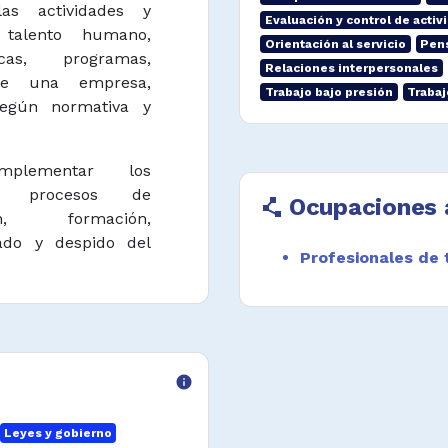
las actividades y
Evaluación y control de activ
 talento humano,
Orientación al servicio
Pens
icas, programas,
Relaciones interpersonales
 de una empresa,
Trabajo bajo presión
Trabaj
según normativa y
mplementar los
s y procesos de
Ocupaciones 
polyline
ión, formación,
lado y despido del
Profesionales de
izar manuales de
ación, beneficios,
la escala y niveles
on los trabajadores
info
eo.
Leyes y gobierno
 el cumplimiento del