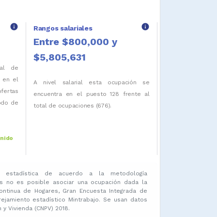
info
info
Rangos salariales
Entre $800,000 y
$5,805,631
tal de
 en el
A nivel salarial esta ocupación se
ofertas
encuentra en el puesto 128 frente al
iodo de
total de ocupaciones (676).
enido
 estadística de acuerdo a la metodología
s no es posible asociar una ocupación dada la
ontinua de Hogares, Gran Encuesta Integrada de
amiento estadístico Mintrabajo. Se usan datos
y Vivienda (CNPV) 2018.