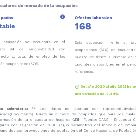
icadores de mercado de la ocupación:
info
upados
Ofertas laborales
168
table
a ocupación se encuentra en el
Esta ocupación frente al to
sto 84 de empleabilidad con
ocupaciones (676), se encuentra
pecto al total de empleo de las
puesto 201 frente al número de 
ás ocupaciones (676).
laborales disponibles en el per
referencia.
arrow_circle_up
Del año 2020 al año 2021 ha t
una variación del 2,44%
ta aclaratoria:
** Los datos no cuentan con representatividad
licada(Documento). Existe un número de ocupados que para los cuale
formación de la encuesta de hogares GEIH. Fuente: DANE - Encuesta C
gares con asignación de CUOC según parámetros del modelo de emparej
pandidos con proyecciones de población del Censo Nacional de Población 