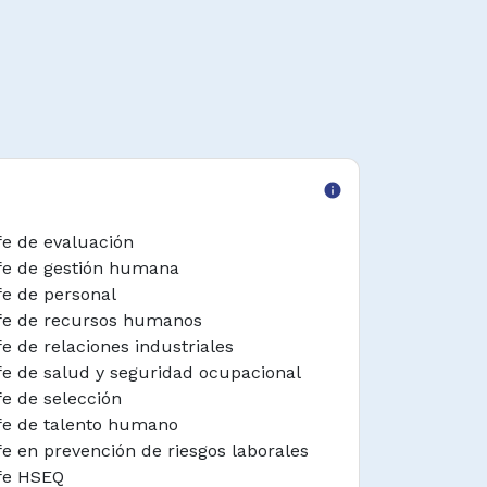
info
fe de evaluación
fe de gestión humana
fe de personal
fe de recursos humanos
fe de relaciones industriales
fe de salud y seguridad ocupacional
fe de selección
fe de talento humano
fe en prevención de riesgos laborales
fe HSEQ