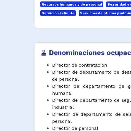
Recursos humanos y de personal
Seguridad y s
reglamento interno de trabajo 
salud, bienestar, seguridad y act
Servicio al cliente
Servicios de oficina y admin
personal de acuerdo con políticas 
Planear, administrar y controlar
contratos, equipos y suministros,
el uso eficiente de los recursos.
Denominaciones ocupac
approval
Establecer, organizar y dirigir 
operativos, administrativos 
Director de contratación
comunicación organizacional de a
Director de departamento de desa
y política institucional.
de personal
Director de departamento de ge
Controlar el desarrollo y la pue
humana
sistemas de información sobre ges
Director de departamento de seg
industrial
Negociar acuerdos colectivos y me
Director de departamento de sel
laborales que mantengan
personal
organizacional según normativa.
Director de personal