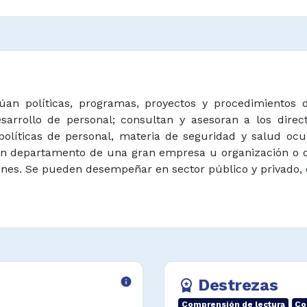
an políticas, programas, proyectos y procedimientos d
desarrollo de personal; consultan y asesoran a los dir
olíticas de personal, materia de seguridad y salud ocup
un departamento de una gran empresa u organización o 
ones. Se pueden desempeñar en sector público y privado, 
info
Destrezas
workspace_premium
Comprensión de lectura
Co