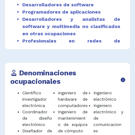
técnicas y normativa vigente.
Desarrolladores de software
Programadores de aplicaciones
Organizar, dirigir y vigilar el mantenimiento y
Desarrolladores y analistas de
reparación de sistemas y equipos
electrónicos.
software y multimedia no clasificados
en otras ocupaciones
Localizar e investigar el origen de fallas en
Profesionales en redes de
equipos, componentes y sistemas
computadores
electrónicos, y corregir deficiencias.
Técnicos en electricidad
Desarrollar herramientas, equipos y
Técnicos en electrónica
procedimientos para probar componentes,
Delineantes y dibujantes técnicos
Denominaciones
approval
circuitos y sistemas electrónicos, de acuerdo
con los procedimientos establecidos.
ocupacionales
info
Diseñar circuitos, componentes y aplicaciones
Científico
Ingeniero de
Ingeniero
electrónicas para su uso en campos como la
investigador
hardware de
electrónico
orientación y el control de propulsión
electrónica
computadores
Ingeniero
aeroespacial, acústica, o instrumentos y
Coordinador
Ingeniero de
electrónico y
controles.
de diseño
mantenimient
de
electrónico
o de equipos
comunicacion
Coordinar y supervisar procesos de
Diseñador de
de cómputo
es
producción e instalación de productos y