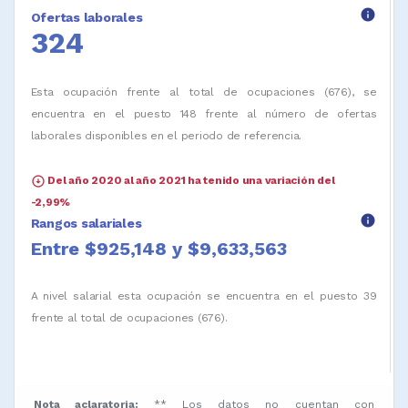
info
Ofertas laborales
324
Esta ocupación frente al total de ocupaciones (676), se
encuentra en el puesto 148 frente al número de ofertas
laborales disponibles en el periodo de referencia.
arrow_circle_down
Del año 2020 al año 2021 ha tenido una variación del
-2,99%
info
Rangos salariales
Entre $925,148 y $9,633,563
A nivel salarial esta ocupación se encuentra en el puesto 39
frente al total de ocupaciones (676).
Nota aclaratoria:
** Los datos no cuentan con