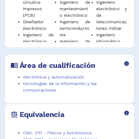
circuitos
Ingeniero de
Ingeniero
sistemas electrónicos, de acuerdo con las
impresos
mantenimient
electrónico y
metas de producción.
(PCB)
o electrónico
de
Diseñar y gestionar el flujo de trabajo para la
Diseñador
Ingeniero de
telecomunicac
preservación de documentos, componentes
electrónico
semiconducto
iones militar
tecnológicos y productos audiovisuales que
Ingeniero de
res
Ingeniero
utilizan soportes electrónicos, magnéticos y
electrónica
Ingeniero de
informático
ópticos de acuerdo con las características de
digital
sistemas
de hardware
los acervos de conservación del patrimonio
Ingeniero de
embebidos
Tecnólogo de
cultural.
electrónica y
Ingeniero de
computación
Área de cualificación
info
menu_book
computación
soporte en
hardware
Desempeñar funciones afines.
Ingeniero de
electrónica
Tecnólogo de
electrónica y automatización
equipos de
Ingeniero
ingeniería
tecnologías de la información y las
cómputo
desarrollador
electrónica
comunicaciones
Ingeniero de
en electrónica
firmware
Equivalencia
info
balance
CNO: 2111 - Físicos y Astrónomos