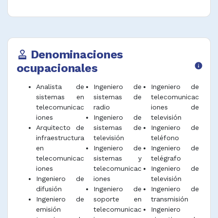
Localizar e investigar el origen de fallas en
los sistemas y equipos de
telecomunicaciones y corregir deficiencias.
Dirigir y supervisar la interpretación de
Denominaciones
approval
diseños, planos, procedimientos y manuales
ocupacionales
info
requeridos en la implementación de redes de
Telecomunicaciones.
Analista de
Ingeniero de
Ingeniero de
Desempeñar funciones afines.
sistemas en
sistemas de
telecomunicac
telecomunicac
radio
iones de
iones
Ingeniero de
televisión
Arquitecto de
sistemas de
Ingeniero de
infraestructura
televisión
teléfono
en
Ingeniero de
Ingeniero de
telecomunicac
sistemas y
telégrafo
iones
telecomunicac
Ingeniero de
Ingeniero de
iones
televisión
difusión
Ingeniero de
Ingeniero de
Ingeniero de
soporte en
transmisión
emisión
telecomunicac
Ingeniero