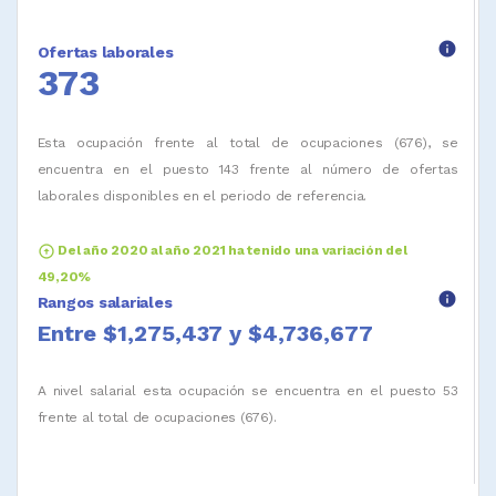
info
Ofertas laborales
373
Esta ocupación frente al total de ocupaciones (676), se
encuentra en el puesto 143 frente al número de ofertas
laborales disponibles en el periodo de referencia.
arrow_circle_up
Del año 2020 al año 2021 ha tenido una variación del
49,20%
info
Rangos salariales
Entre $1,275,437 y $4,736,677
A nivel salarial esta ocupación se encuentra en el puesto 53
frente al total de ocupaciones (676).