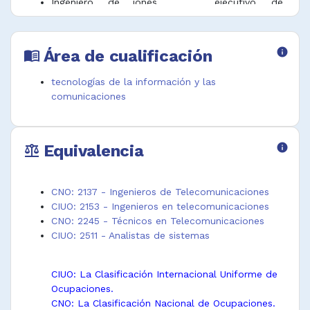
Ingeniero de
iones
ejecutivo de
radar
Ingeniero de
cuenta en
Ingeniero de
telecomunicac
telecomunicac
radio
iones
iones
Área de cualificación
info
menu_book
Ingeniero de
Ingeniero de
Interventor de
radiodifusión
telecomunicac
sistemas de
tecnologías de la información y las
Ingeniero de
iones de radar
telecomunicac
comunicaciones
redes de
Ingeniero de
iones
telecomunicac
telecomunicac
Tecnólogo de
iones
iones de radio
ingeniería de
Equivalencia
info
Ingeniero de
Ingeniero de
telecomunicac
balance
señal y
telecomunicac
iones
sistemas de
iones de
Tecnólogo de
telecomunicac
teléfonos
telecomunicac
CNO: 2137 - Ingenieros de Telecomunicaciones
iones
iones
CIUO: 2153 - Ingenieros en telecomunicaciones
CNO: 2245 - Técnicos en Telecomunicaciones
CIUO: 2511 - Analistas de sistemas
CIUO: La Clasificación Internacional Uniforme de
Ocupaciones.
CNO: La Clasificación Nacional de Ocupaciones.