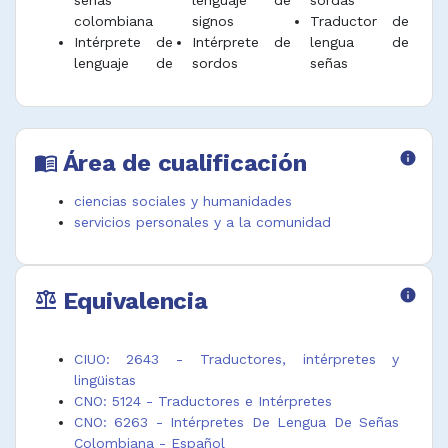
señas
lenguaje de
sordas
colombiana
signos
Traductor de
Intérprete de
Intérprete de
lengua de
lenguaje de
sordos
señas
Área de cualificación
info
menu_book
ciencias sociales y humanidades
servicios personales y a la comunidad
Equivalencia
info
balance
CIUO: 2643 - Traductores, intérpretes y
lingüistas
CNO: 5124 - Traductores e Intérpretes
CNO: 6263 - Intérpretes De Lengua De Señas
Colombiana - Español