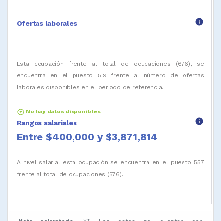
info
Ofertas laborales
Esta ocupación frente al total de ocupaciones (676), se
encuentra en el puesto 519 frente al número de ofertas
laborales disponibles en el periodo de referencia.
arrow_circle_up
No hay datos disponibles
info
Rangos salariales
Entre $400,000 y $3,871,814
A nivel salarial esta ocupación se encuentra en el puesto 557
frente al total de ocupaciones (676).
Nota aclaratoria:
** Los datos no cuentan con