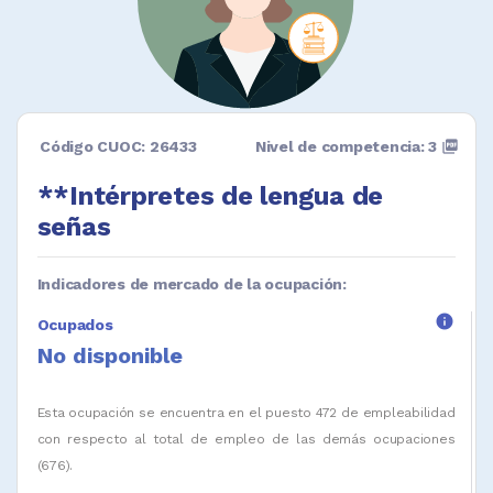
Código CUOC: 26433
Nivel de competencia: 3
picture_as_pdf
**Intérpretes de lengua de
señas
Indicadores de mercado de la ocupación:
info
Ocupados
No disponible
Esta ocupación se encuentra en el puesto 472 de empleabilidad
con respecto al total de empleo de las demás ocupaciones
(676).