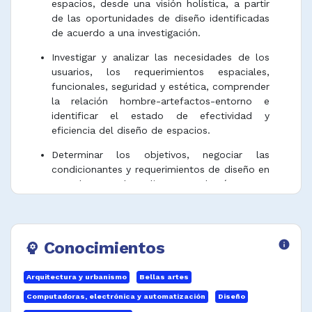
espacios, desde una visión holística, a partir
de las oportunidades de diseño identificadas
de acuerdo a una investigación.
Investigar y analizar las necesidades de los
usuarios, los requerimientos espaciales,
funcionales, seguridad y estética, comprender
la relación hombre-artefactos-entorno e
identificar el estado de efectividad y
eficiencia del diseño de espacios.
Determinar los objetivos, negociar las
condicionantes y requerimientos de diseño en
consulta con los clientes y demás partes
involucradas.
Definir las condiciones, especificaciones,
calidades y la información técnica del
Conocimientos
info
psychology
espacio diseñado, estableciendo los
requerimientos físicos, técnicos, funcionales,
Arquitectura y urbanismo
Bellas artes
de confort y estéticos del espacio a diseñar.
Computadoras, electrónica y automatización
Diseño
Formular y presentar conceptos de diseño y