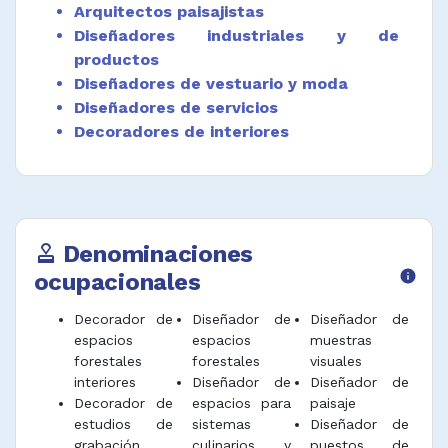
Arquitectos paisajistas
Seleccionar, optimizar, especificar y
recomendar sobre el uso y aprovechamiento
Diseñadores industriales y de
de materiales funcionales, estéticos,
productos
acabados y recursos para la producción de
Diseñadores de vestuario y moda
los espacios diseñados.
Diseñadores de servicios
Decoradores de interiores
Estimar costos, materiales y tiempos de
diseño y adecuación de espacios.
Negociar soluciones de diseño con los
clientes, la gestión, los proveedores y el
personal de la construcción.
Denominaciones
approval
Validar la conformación del espacio diseñado
ocupacionales
info
a nivel técnico y de usuario.
Decorador de
Diseñador de
Diseñador de
Reconocer contextos de competitividad
espacios
espacios
muestras
locales e internacionales.
forestales
forestales
visuales
Gestionar proyectos de diseño de espacios.
interiores
Diseñador de
Diseñador de
Decorador de
espacios para
paisaje
Asesorar y gestionar en los diferentes
estudios de
sistemas
Diseñador de
ámbitos del diseño de espacios.
grabación
culinarios y
puestos de