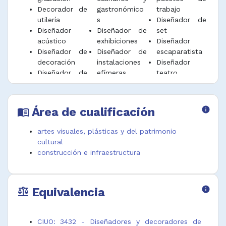
Decorador de
gastronómico
trabajo
Generar interacciones sensibles, relacionales y
utilería
s
Diseñador de
racionales entre los actores y los espacios.
Diseñador
Diseñador de
set
Desempeñar funciones afines.
acústico
exhibiciones
Diseñador
Diseñador de
Diseñador de
escaparatista
decoración
instalaciones
Diseñador
Diseñador de
efímeras
teatro
escenarios
funcionales
Diseñador de
Diseñador de
escenografía
interiores
Área de cualificación
info
menu_book
artes visuales, plásticas y del patrimonio
cultural
construcción e infraestructura
Equivalencia
info
balance
CIUO: 3432 - Diseñadores y decoradores de