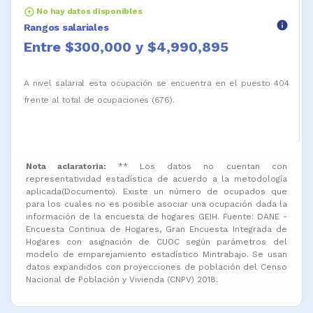
arrow_circle_up
No hay datos disponibles
info
Rangos salariales
Entre $300,000 y $4,990,895
A nivel salarial esta ocupación se encuentra en el puesto 404
frente al total de ocupaciones (676).
Nota aclaratoria:
** Los datos no cuentan con
representatividad estadística de acuerdo a la metodología
aplicada(Documento). Existe un número de ocupados que
para los cuales no es posible asociar una ocupación dada la
información de la encuesta de hogares GEIH. Fuente: DANE -
Encuesta Continua de Hogares, Gran Encuesta Integrada de
Hogares con asignación de CUOC según parámetros del
modelo de emparejamiento estadístico Mintrabajo. Se usan
datos expandidos con proyecciones de población del Censo
Nacional de Población y Vivienda (CNPV) 2018.