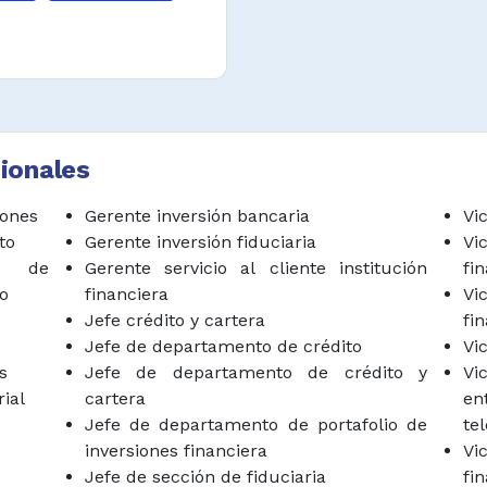
tos de crédito,
ciarios y de gestión
erdo con pautas
 directores de otros
para identificar
ionales
optimización los
os y contables de
iones
Gerente inversión bancaria
Vi
nicos y normativa
to
Gerente inversión fiduciaria
Vi
o de
Gerente servicio al cliente institución
fi
to
financiera
Vi
ar la formación,
Jefe crédito y cartera
fi
ción y contratación
o
Jefe de departamento de crédito
Vi
icas y normativa de
s
Jefe de departamento de crédito y
Vi
ial
cartera
e
n, departamento o
Jefe de departamento de portafolio de
te
sentantes para que
inversiones financiera
Vi
 negociaciones,
Jefe de sección de fiduciaria
fi