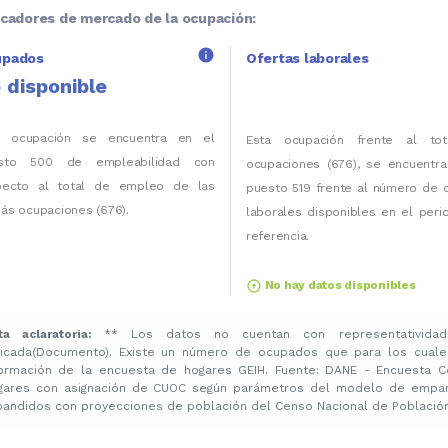
icadores de mercado de la ocupación:
info
upados
Ofertas laborales
 disponible
a ocupación se encuentra en el
Esta ocupación frente al to
sto 500 de empleabilidad con
ocupaciones (676), se encuentra
pecto al total de empleo de las
puesto 519 frente al número de 
ás ocupaciones (676).
laborales disponibles en el per
referencia.
arrow_circle_up
No hay datos disponibles
ta aclaratoria:
** Los datos no cuentan con representatividad
licada(Documento). Existe un número de ocupados que para los cuale
formación de la encuesta de hogares GEIH. Fuente: DANE - Encuesta C
gares con asignación de CUOC según parámetros del modelo de emparej
pandidos con proyecciones de población del Censo Nacional de Población 