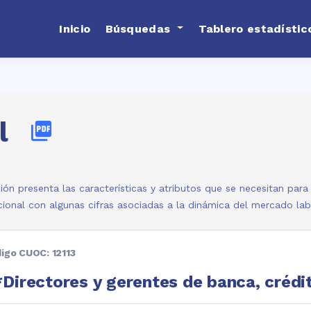
Inicio
Búsquedas
Tablero estadístic
l
picture_as_pdf
ión presenta las características y atributos que se necesitan par
ional con algunas cifras asociadas a la dinámica del mercado la
igo CUOC: 12113
Directores y gerentes de banca, crédit