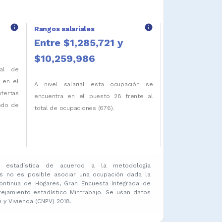
info
info
Rangos salariales
Entre $1,285,721 y
$10,259,986
tal de
 en el
A nivel salarial esta ocupación se
ofertas
encuentra en el puesto 28 frente al
iodo de
total de ocupaciones (676).
 estadística de acuerdo a la metodología
s no es posible asociar una ocupación dada la
ontinua de Hogares, Gran Encuesta Integrada de
amiento estadístico Mintrabajo. Se usan datos
y Vivienda (CNPV) 2018.