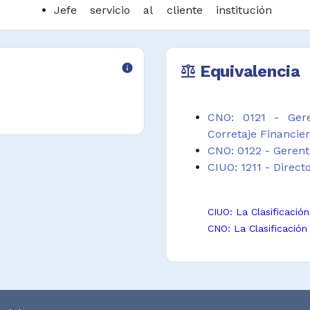
iencias públicas,
Jefe servicio al cliente institución
u otras funciones
financiera
ios de
Subgerente comercial de banca
personal
info
Equivalencia
balance
CNO: 0121 - Gere
Corretaje Financie
CNO: 0122 - Gerent
CIUO: 1211 - Direct
CIUO: La Clasificació
CNO: La Clasificación