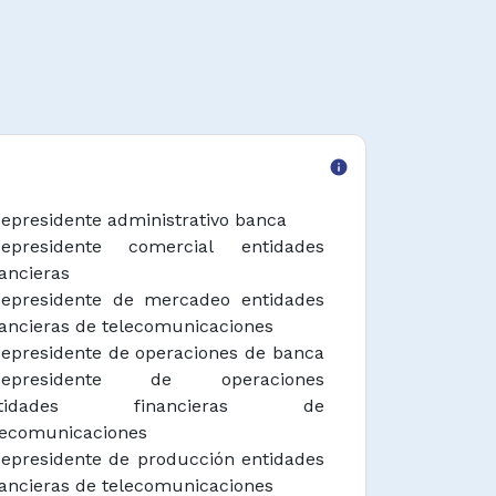
info
cepresidente administrativo banca
cepresidente comercial entidades
nancieras
cepresidente de mercadeo entidades
nancieras de telecomunicaciones
cepresidente de operaciones de banca
cepresidente de operaciones
ntidades financieras de
lecomunicaciones
cepresidente de producción entidades
nancieras de telecomunicaciones