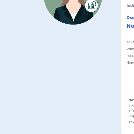
Ind
Oc
No
Est
pue
res
dem
No
ap
in
Ho
ex