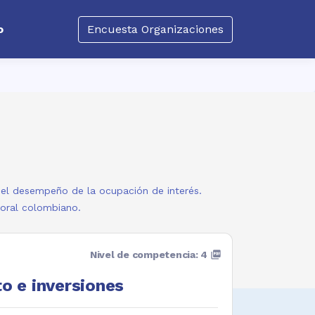
o
Encuesta Organizaciones
a el desempeño de la ocupación de interés.
boral colombiano.
Nivel de competencia: 4
picture_as_pdf
o e inversiones