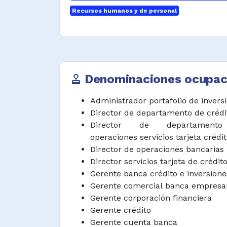
comerciales y procedimien
Recursos humanos y de personal
administración de los negocios fidu
de las inversiones de acu
establecidas.
Consultar con el gerente general y
departamentos o secciones 
Denominaciones ocupac
approval
oportunidades de mejora y 
diferentes procesos financier
Administrador portafolio de invers
acuerdo con procedimientos téc
Director de departamento de crédi
financiera y de auditoria.
Director de departament
operaciones servicios tarjeta crédi
Planear, dirigir y supervis
Director de operaciones bancarias
entrenamiento, rendimiento, selec
Director servicios tarjeta de crédit
del personal de acuerdo con polít
Gerente banca crédito e inversione
la empresa o departamento.
Gerente comercial banca empresar
Representar a la organizació
Gerente corporación financiera
institución o delegar en repre
Gerente crédito
actúe en nombre de ella en
Gerente cuenta banca