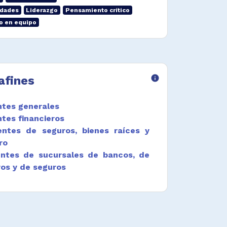
idades
Liderazgo
Pensamiento crítico
o en equipo
afines
info
ntes generales
ntes financieros
entes de seguros, bienes raíces y
ro
entes de sucursales de bancos, de
ros y de seguros