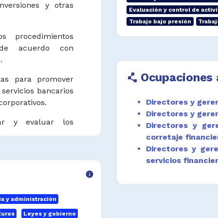
nversiones y otras
Evaluación y control de activ
Trabajo bajo presión
Trabaj
os procedimientos
s de acuerdo con
.
Ocupaciones 
polyline
ias para promover
s servicios bancarios
Directores y gere
corporativos.
Directores y gere
onar y evaluar los
Directores y ger
ciera e informes,
corretaje financie
s, garantizar el uso
Directores y ger
e instalaciones.
servicios financie
info
nformes financieros
a y administración
e las políticas
guros
Leyes y gobierno