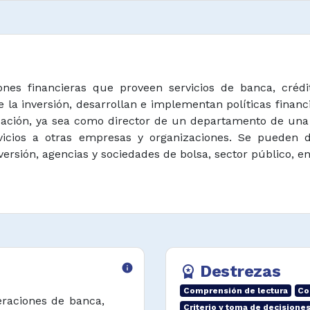
ones financieras que proveen servicios de banca, crédi
 la inversión, desarrollan e implementan políticas financ
zación, ya sea como director de un departamento de un
vicios a otras empresas y organizaciones. Se pueden 
versión, agencias y sociedades de bolsa, sector público, en
info
Destrezas
workspace_premium
Comprensión de lectura
Co
eraciones de banca,
Criterio y toma de decisione