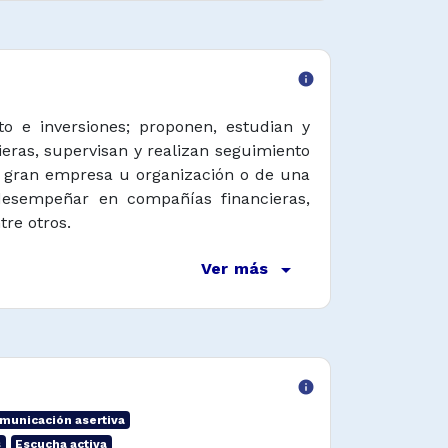
info
to e inversiones; proponen, estudian y
ieras, supervisan y realizan seguimiento
a gran empresa u organización o de una
desempeñar en compañías financieras,
tre otros.
arrow_drop_down
Ver más
info
municación asertiva
s
Escucha activa