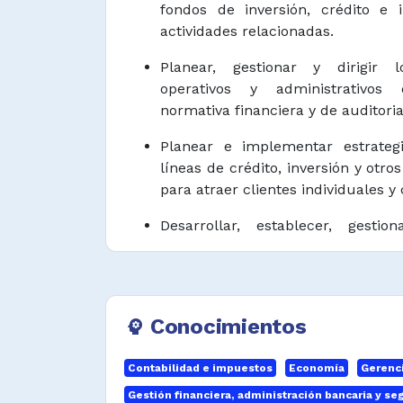
fondos de inversión, crédito e i
actividades relacionadas.
Planear, gestionar y dirigir l
operativos y administrativo
normativa financiera y de auditoria
Planear e implementar estrateg
líneas de crédito, inversión y otro
para atraer clientes individuales y 
Desarrollar, establecer, gesti
presupuestos, situación finan
controlar los gastos y suministro
eficiente de los equipos, recursos 
Conocimientos
psychology
Analizar, evaluar y supervisar i
que se presentan periódicamente .
Contabilidad e impuestos
Economía
Gerenci
Asegurar el cumplimiento d
Gestión financiera, administración bancaria y se