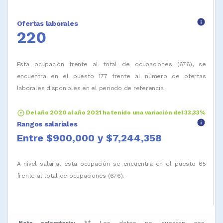
info
Ofertas laborales
220
Esta ocupación frente al total de ocupaciones (676), se
encuentra en el puesto 177 frente al número de ofertas
laborales disponibles en el periodo de referencia.
arrow_circle_up
Del año 2020 al año 2021 ha tenido una variación del 33,33%
info
Rangos salariales
Entre $900,000 y $7,244,358
A nivel salarial esta ocupación se encuentra en el puesto 65
frente al total de ocupaciones (676).
Nota aclaratoria:
** Los datos no cuentan con