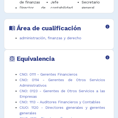
de finanzas
Jefe
Secretario
Director de
contabilidad
general
finanzas
Jefe control
financiero de
Director de
interno
empresa
fondos y
financiero
Subgerente
Área de cualificación
info
menu_book
pagos
Jefe de
administrativo
Director de
control
y financiero
administración, finanzas y derecho
planeación
financiero
Subgerente
financiera
Jefe de
financiero
Director de
costos y
Tesorero
Equivalencia
info
presupuesto y
presupuesto
Tesorero
balance
contabilidad
Jefe de
general de la
Director
departamento
empresa
departamento
de auditoria
Tesorero
CNO: 0111 - Gerentes Financieros
de auditoría y
financiera
municipal
CNO: 0114 - Gerentes de Otros Servicios
control
Jefe de
Tesorero
Administrativos
financiero
departamento
pagador
CNO: 0123 - Gerentes de Otros Servicios a las
Director
de cartera
Vicepresidente
Empresas
financiero
Jefe de
financiero y
CNO: 1113 - Auditores Financieros y Contables
Director
departamento
administrativo
CIUO: 1120 - Directores generales y gerentes
general de
de
empresas de
generales