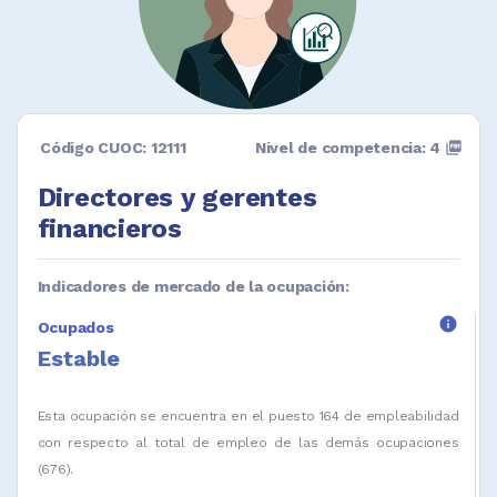
Código CUOC: 12111
Nivel de competencia: 4
picture_as_pdf
Directores y gerentes
financieros
Indicadores de mercado de la ocupación:
info
Ocupados
Estable
Esta ocupación se encuentra en el puesto 164 de empleabilidad
con respecto al total de empleo de las demás ocupaciones
(676).