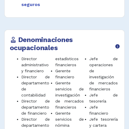
seguros
Desempeñar funciones afines.
Denominaciones
approval
ocupacionales
info
Director
estadísticos
Jefe de
administrativo
financieros
operaciones
y financiero
Gerente
de
Director de
financiero
investigación
departamento
Gerente
de mercados
de
servicios de
financieros
contabilidad
investigación
Jefe de
Director de
de mercados
tesorería
departamento
financieros
Jefe
de financiero
Gerente
financiero
Director de
servicios de
Jefe tesorería
departamento
nómina
y cartera