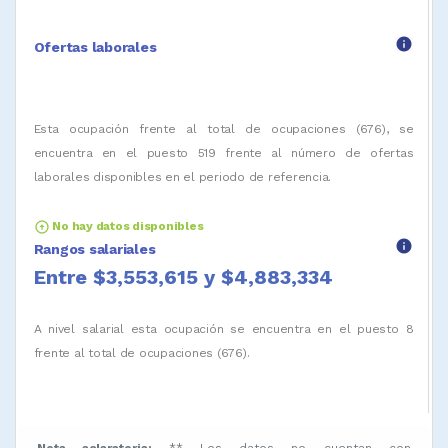
info
Ofertas laborales
Esta ocupación frente al total de ocupaciones (676), se
encuentra en el puesto 519 frente al número de ofertas
laborales disponibles en el periodo de referencia.
arrow_circle_up
No hay datos disponibles
info
Rangos salariales
Entre $3,553,615 y $4,883,334
A nivel salarial esta ocupación se encuentra en el puesto 8
frente al total de ocupaciones (676).
Nota aclaratoria:
** Los datos no cuentan con