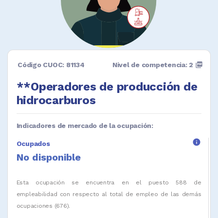
Código CUOC: 81134
Nivel de competencia: 2
picture_as_pdf
**Operadores de producción de
hidrocarburos
Indicadores de mercado de la ocupación:
info
Ocupados
No disponible
Esta ocupación se encuentra en el puesto 588 de
empleabilidad con respecto al total de empleo de las demás
ocupaciones (676).