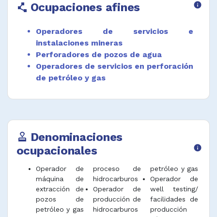
Ocupaciones afines
info
polyline
Operadores de servicios e
instalaciones mineras
Perforadores de pozos de agua
Operadores de servicios en perforación
de petróleo y gas
Denominaciones
approval
ocupacionales
info
Operador de
proceso de
petróleo y gas
máquina de
hidrocarburos
Operador de
extracción de
Operador de
well testing/
pozos de
producción de
facilidades de
petróleo y gas
hidrocarburos
producción