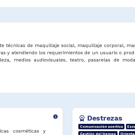
e técnicas de maquillaje social, maquillaje corporal, maq
ras y atendiendo los requerimientos de un usuario o pro
za, medios audiovisuales, teatro, pasarelas de moda, 
info
Destrezas
workspace_premium
Comunicación asertiva
Esc
icas cosméticas y
Gestión del tiempo
Orienta