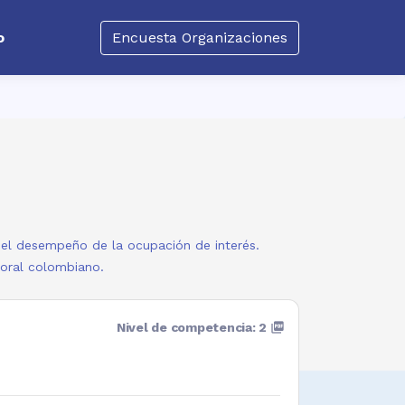
o
Encuesta Organizaciones
a el desempeño de la ocupación de interés.
boral colombiano.
Nivel de competencia: 2
picture_as_pdf