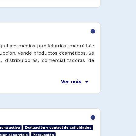
info
uillaje medios publicitarios, maquillaje
ducción. Vende productos cosméticos. Se
distribuidoras, comercializadoras de
arrow_drop_down
Ver más
info
ucha activa
Evaluación y control de actividades
ción al servicio
Persuasión