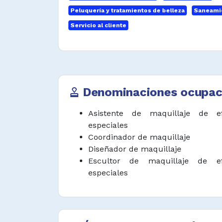
Aplicar prácticas seguras y 
Peluquería y tratamientos de belleza
Saneamie
ambientes de trabajo.
Servicio al cliente
Maquillar el cuerpo según proce
cosmética.
Desempeñar funciones afines.
Denominaciones ocupac
approval
Asistente de maquillaje de ef
especiales
Coordinador de maquillaje
Diseñador de maquillaje
Escultor de maquillaje de ef
especiales