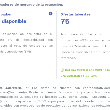
icadores de mercado de la ocupación:
info
upados
Ofertas laborales
75
 disponible
a ocupación se encuentra en el
Esta ocupación frente al to
sto 310 de empleabilidad con
ocupaciones (676), se encuentra
pecto al total de empleo de las
puesto 265 frente al número de 
ás ocupaciones (676).
laborales disponibles en el per
referencia.
arrow_circle_up
Del año 2020 al año 2021 ha t
una variación del 33,93%
ta aclaratoria:
** Los datos no cuentan con representatividad
licada(Documento). Existe un número de ocupados que para los cuale
formación de la encuesta de hogares GEIH. Fuente: DANE - Encuesta C
gares con asignación de CUOC según parámetros del modelo de emparej
pandidos con proyecciones de población del Censo Nacional de Población 