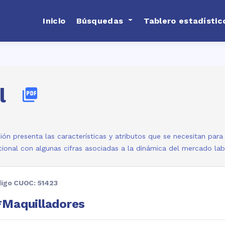
Inicio
Búsquedas
Tablero estadístic
l
picture_as_pdf
ión presenta las características y atributos que se necesitan par
ional con algunas cifras asociadas a la dinámica del mercado la
igo CUOC: 51423
*Maquilladores