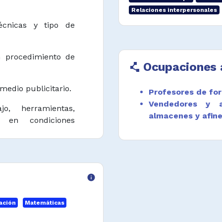
Relaciones interpersonales
écnicas y tipo de
n procedimiento de
Ocupaciones 
polyline
medio publicitario.
Profesores de for
Vendedores y a
o, herramientas,
almacenes y afin
o en condiciones
 legal vigente en
belleza y estética.
e acuerdo con las
 comerciales.
info
ios y recibir pagos
ación
Matemáticas