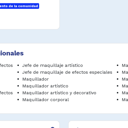
saludables en los
nto de la comunidad
dimiento y técnica
ionales
ectos
Jefe de maquillaje artístico
Ma
Jefe de maquillaje de efectos especiales
Ma
Maquillador
Ma
Maquillador artístico
Ma
ectos
Maquillador artístico y decorativo
Ma
Maquillador corporal
Ma