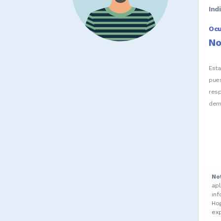
Ind
Oc
No
Est
pue
res
dem
No
ap
in
Ho
ex