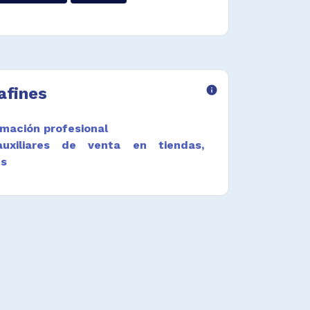
afines
info
mación profesional
uxiliares de venta en tiendas,
es