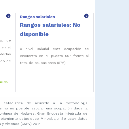
info
info
Rangos salariales
Rangos salariales: No
disponible
tal de
 en el
A nivel salarial esta ocupación se
ofertas
encuentra en el puesto 557 frente al
iodo de
total de ocupaciones (676).
enido
 estadística de acuerdo a la metodología
s no es posible asociar una ocupación dada la
ontinua de Hogares, Gran Encuesta Integrada de
amiento estadístico Mintrabajo. Se usan datos
y Vivienda (CNPV) 2018.