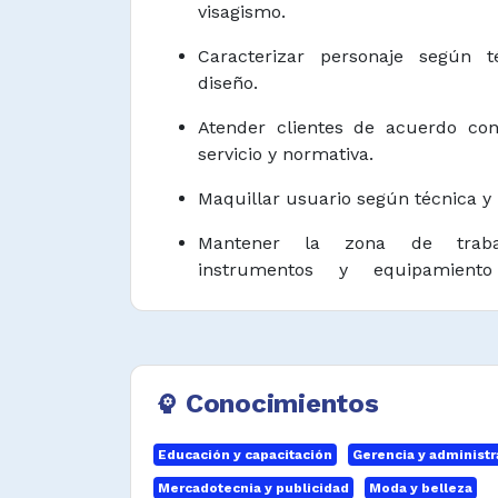
visagismo.
Caracterizar personaje según t
diseño.
Atender clientes de acuerdo co
servicio y normativa.
Maquillar usuario según técnica y 
Mantener la zona de trabaj
instrumentos y equipamient
bioseguras según la normativa
peluquerías, barberías, centros de 
Vender productos y servicios d
necesidades del cliente y objetivos
Conocimientos
psychology
Organizar citas, programar horar
Educación y capacitación
Gerencia y administr
según estándares de servicio.
Mercadotecnia y publicidad
Moda y belleza