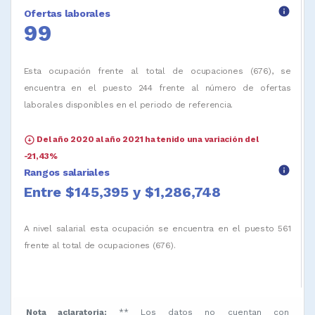
info
Ofertas laborales
99
Esta ocupación frente al total de ocupaciones (676), se
encuentra en el puesto 244 frente al número de ofertas
laborales disponibles en el periodo de referencia.
arrow_circle_down
Del año 2020 al año 2021 ha tenido una variación del
-21,43%
info
Rangos salariales
Entre $145,395 y $1,286,748
A nivel salarial esta ocupación se encuentra en el puesto 561
frente al total de ocupaciones (676).
Nota aclaratoria:
** Los datos no cuentan con