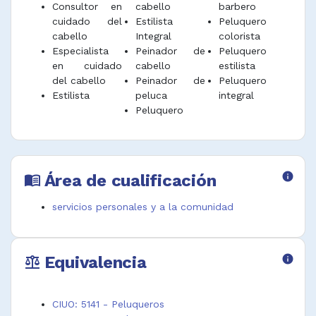
Consultor en
cabello
barbero
cuidado del
Estilista
Peluquero
cabello
Integral
colorista
Especialista
Peinador de
Peluquero
en cuidado
cabello
estilista
del cabello
Peinador de
Peluquero
Estilista
peluca
integral
Peluquero
Área de cualificación
info
menu_book
servicios personales y a la comunidad
Equivalencia
info
balance
CIUO: 5141 - Peluqueros