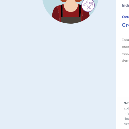
Ind
Oc
Cr
Est
pue
res
dem
No
ap
in
Ho
ex