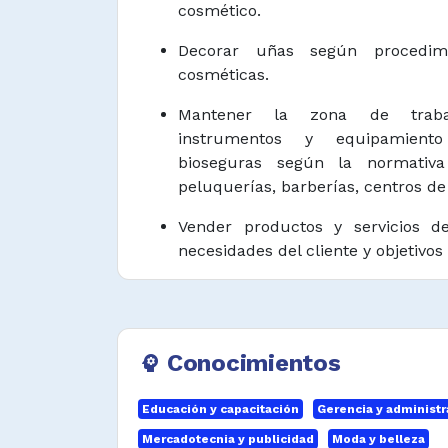
cosmético.
Decorar uñas según procedimi
cosméticas.
Mantener la zona de trabaj
instrumentos y equipamient
bioseguras según la normativa
peluquerías, barberías, centros de 
Vender productos y servicios d
necesidades del cliente y objetivos
Atender clientes de acuerdo co
servicio y normativa.
Aplicar prácticas seguras y 
Conocimientos
psychology
ambientes de trabajo.
Educación y capacitación
Gerencia y administr
Organizar citas, programar horar
Mercadotecnia y publicidad
Moda y belleza
según estándares de servicio.