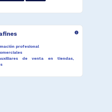
afines
info
mación profesional
omerciales
uxiliares de venta en tiendas,
es