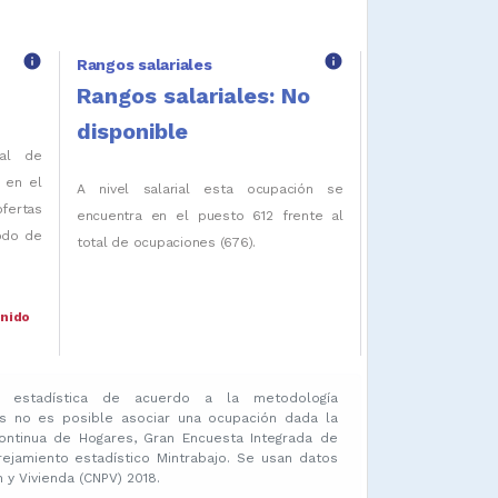
info
info
Rangos salariales
Rangos salariales: No
disponible
tal de
 en el
A nivel salarial esta ocupación se
ofertas
encuentra en el puesto 612 frente al
iodo de
total de ocupaciones (676).
enido
 estadística de acuerdo a la metodología
s no es posible asociar una ocupación dada la
ontinua de Hogares, Gran Encuesta Integrada de
amiento estadístico Mintrabajo. Se usan datos
y Vivienda (CNPV) 2018.