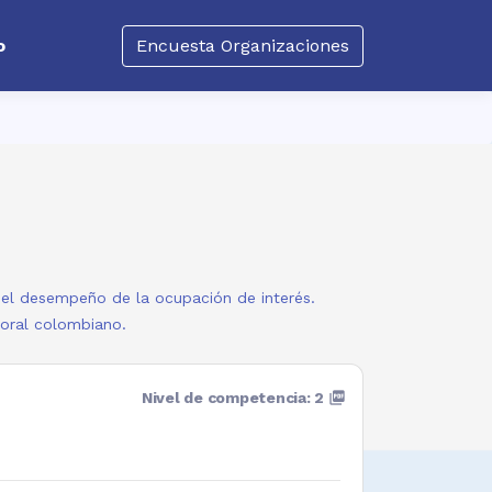
o
Encuesta Organizaciones
a el desempeño de la ocupación de interés.
boral colombiano.
Nivel de competencia: 2
picture_as_pdf