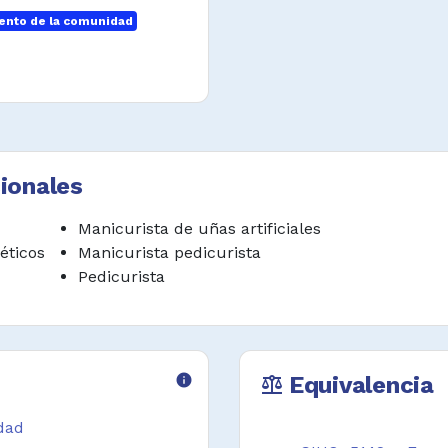
nto de la comunidad
nicas estéticas.
ionales
Manicurista de uñas artificiales
éticos
Manicurista pedicurista
Pedicurista
info
Equivalencia
balance
idad