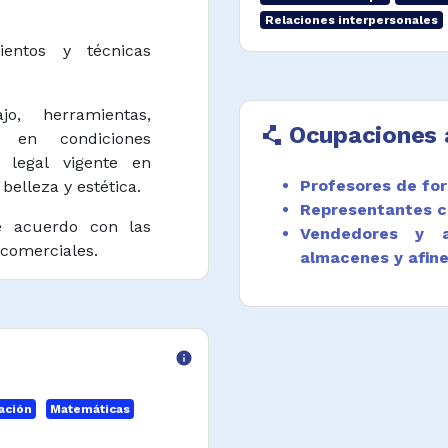
Relaciones interpersonales
entos y técnicas
o, herramientas,
Ocupaciones 
polyline
o en condiciones
 legal vigente en
Profesores de for
belleza y estética.
Representantes c
e acuerdo con las
Vendedores y a
 comerciales.
almacenes y afin
n procedimiento de
saludables en los
info
ación
Matemáticas
ios y recibir pagos