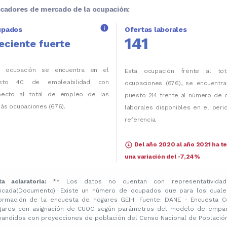
icadores de mercado de la ocupación:
info
upados
Ofertas laborales
141
eciente fuerte
a ocupación se encuentra en el
Esta ocupación frente al to
sto 40 de empleabilidad con
ocupaciones (676), se encuentra
pecto al total de empleo de las
puesto 214 frente al número de 
ás ocupaciones (676).
laborales disponibles en el per
referencia.
arrow_circle_down
Del año 2020 al año 2021 ha t
una variación del -7,24%
ta aclaratoria:
** Los datos no cuentan con representatividad
licada(Documento). Existe un número de ocupados que para los cuale
formación de la encuesta de hogares GEIH. Fuente: DANE - Encuesta C
gares con asignación de CUOC según parámetros del modelo de emparej
pandidos con proyecciones de población del Censo Nacional de Población 