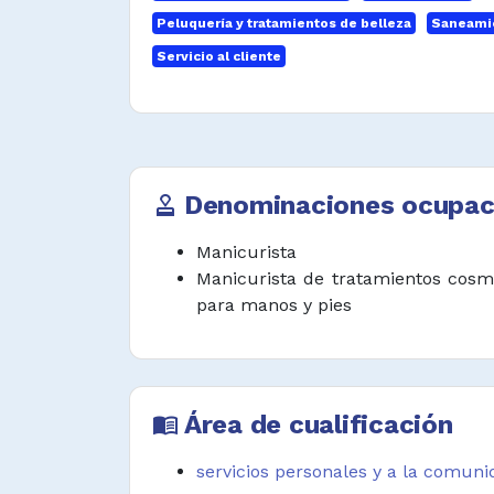
Peluquería y tratamientos de belleza
Saneamie
Adaptar uñas artificiales según téc
Servicio al cliente
Desempeñar funciones afines.
Denominaciones ocupac
approval
Manicurista
Manicurista de tratamientos cosm
para manos y pies
Área de cualificación
menu_book
servicios personales y a la comun