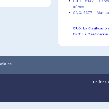
CIUO: 5142 - Espec
afines
CNO: 6377 - Manicu
CIUO: La Clasificació
CNO: La Clasificación
ciales
a
Política