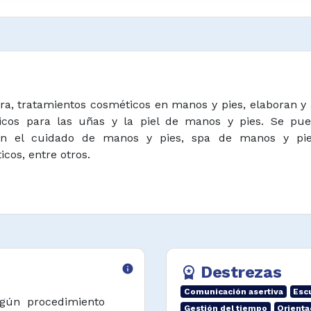
a, tratamientos cosméticos en manos y pies, elaboran y a
icos para las uñas y la piel de manos y pies. Se pu
s en el cuidado de manos y pies, spa de manos y pie
cos, entre otros.
info
Destrezas
workspace_premium
Comunicación asertiva
Esc
gún procedimiento
Gestión del tiempo
Orienta