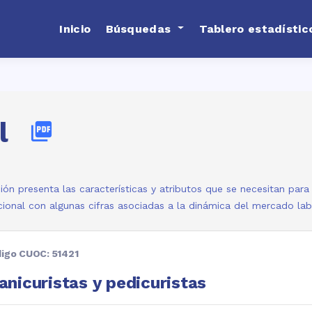
Inicio
Búsquedas
Tablero estadístic
l
picture_as_pdf
ión presenta las características y atributos que se necesitan par
ional con algunas cifras asociadas a la dinámica del mercado la
igo CUOC: 51421
nicuristas y pedicuristas