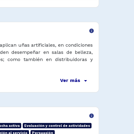
info
plican uñas artificiales, en condiciones
eden desempeñar en salas de belleza,
s; como también en distribuidoras y
arrow_drop_down
Ver más
info
ucha activa
Evaluación y control de actividades
ción al servicio
Persuasión