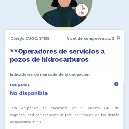
Código CUOC: 81135
Nivel de competencia: 2
picture_as_pdf
**Operadores de servicios a
pozos de hidrocarburos
Indicadores de mercado de la ocupación:
info
Ocupados
No disponible
Esta ocupación se encuentra en el puesto 646 de
empleabilidad con respecto al total de empleo de las demás
ocupaciones (676).