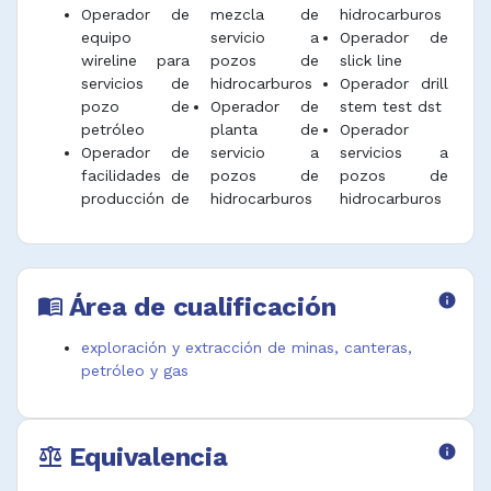
Operador de
mezcla de
hidrocarburos
equipo
servicio a
Operador de
wireline para
pozos de
slick line
servicios de
hidrocarburos
Operador drill
pozo de
Operador de
stem test dst
petróleo
planta de
Operador
Operador de
servicio a
servicios a
facilidades de
pozos de
pozos de
producción de
hidrocarburos
hidrocarburos
Área de cualificación
info
menu_book
exploración y extracción de minas, canteras,
petróleo y gas
Equivalencia
info
balance