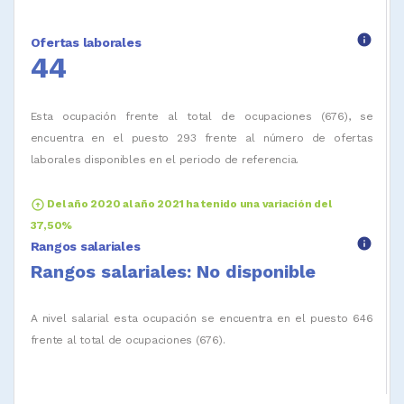
info
Ofertas laborales
44
Esta ocupación frente al total de ocupaciones (676), se
encuentra en el puesto 293 frente al número de ofertas
laborales disponibles en el periodo de referencia.
arrow_circle_up
Del año 2020 al año 2021 ha tenido una variación del
37,50%
info
Rangos salariales
Rangos salariales: No disponible
A nivel salarial esta ocupación se encuentra en el puesto 646
frente al total de ocupaciones (676).