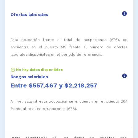
info
Ofertas laborales
Esta ocupación frente al total de ocupaciones (676), se
encuentra en el puesto 519 frente al número de ofertas
laborales disponibles en el periodo de referencia.
arrow_circle_up
No hay datos disponibles
info
Rangos salariales
Entre $557,467 y $2,218,257
A nivel salarial esta ocupación se encuentra en el puesto 264
frente al total de ocupaciones (676).
Nota aclaratoria:
** Los datos no cuentan con