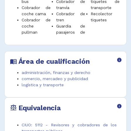
bus
Cobrador de
tiquetes de
Cobrador de
tranvía
transporte
coche cama
Cobrador de
Recolector
Cobrador de
tren
tiquetes
coche
Guardia de
pullman
pasajeros de
Área de cualificación
info
menu_book
administración, finanzas y derecho
comercio, mercadeo y publicidad
logística y transporte
Equivalencia
info
balance
CIUO: 5112 - Revisores y cobradores de los