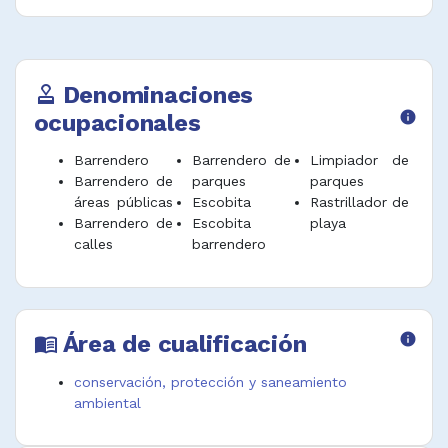
Denominaciones
approval
ocupacionales
info
Barrendero
Barrendero de
Limpiador de
Barrendero de
parques
parques
áreas públicas
Escobita
Rastrillador de
Barrendero de
Escobita
playa
calles
barrendero
Área de cualificación
info
menu_book
conservación, protección y saneamiento
ambiental