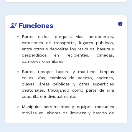
Funciones
info
engineering
Barrer calles, parques, vías, aeropuertos,
estaciones de transporte, lugares públicos,
entre otros y depositar los residuos, basura y
desperdicios en recipientes, canecas,
camiones o similares.
Barrer, recoger basura y mantener limpias
calles, vías, caminos de acceso, andenes,
playas, áreas públicas y otras superficies
peatonales, trabajando como parte de una
cuadrilla o individualmente.
Manipular herramientas y equipos manuales
móviles en labores de limpieza y barrido de
calles, vías, caminos de acceso, andenes,
playas, áreas públicas y otras superficies
peatonales.