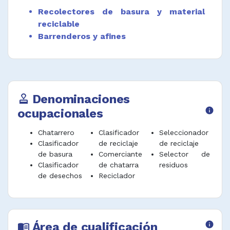
Desempeñar funciones afines.
Recolectores de basura y material
reciclable
Barrenderos y afines
Denominaciones
approval
ocupacionales
info
Chatarrero
Clasificador
Seleccionador
Clasificador
de reciclaje
de reciclaje
de basura
Comerciante
Selector de
Clasificador
de chatarra
residuos
de desechos
Reciclador
Área de cualificación
info
menu_book