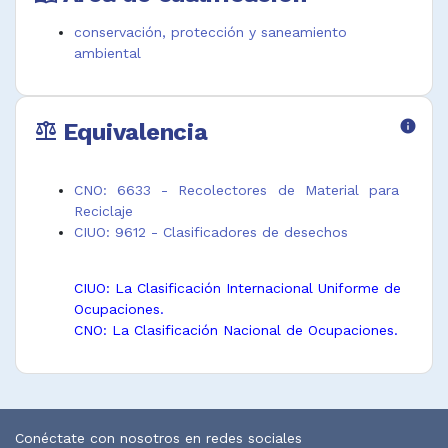
conservación, protección y saneamiento
ambiental
Equivalencia
info
balance
CNO: 6633 - Recolectores de Material para
Reciclaje
CIUO: 9612 - Clasificadores de desechos
CIUO: La Clasificación Internacional Uniforme de
Ocupaciones.
CNO: La Clasificación Nacional de Ocupaciones.
Conéctate con nosotros en redes sociales