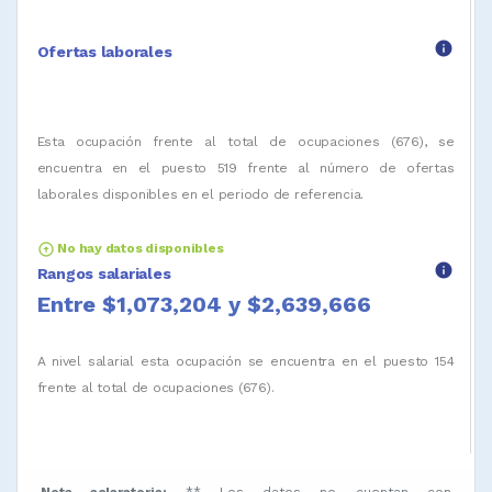
info
Ofertas laborales
Esta ocupación frente al total de ocupaciones (676), se
encuentra en el puesto 519 frente al número de ofertas
laborales disponibles en el periodo de referencia.
arrow_circle_up
No hay datos disponibles
info
Rangos salariales
Entre $1,073,204 y $2,639,666
A nivel salarial esta ocupación se encuentra en el puesto 154
frente al total de ocupaciones (676).
Nota aclaratoria:
** Los datos no cuentan con