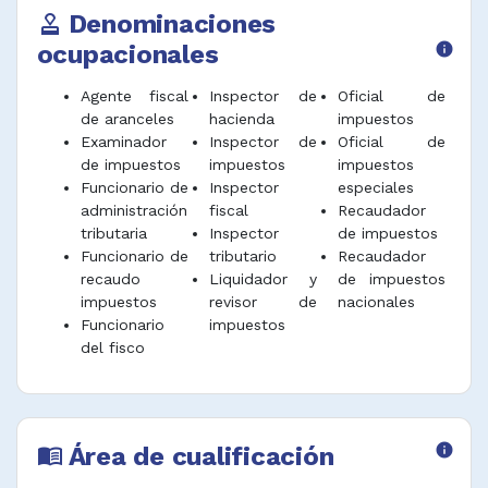
Denominaciones
approval
ocupacionales
info
Agente fiscal
Inspector de
Oficial de
de aranceles
hacienda
impuestos
Examinador
Inspector de
Oficial de
de impuestos
impuestos
impuestos
Funcionario de
Inspector
especiales
administración
fiscal
Recaudador
tributaria
Inspector
de impuestos
Funcionario de
tributario
Recaudador
recaudo
Liquidador y
de impuestos
impuestos
revisor de
nacionales
Funcionario
impuestos
del fisco
Área de cualificación
info
menu_book