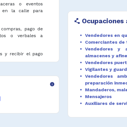
 aceras o eventos
 en la calle para
Ocupaciones 
polyline
 compras, pago de
Vendedores en qu
itos o verbales a
Comerciantes de 
Vendedores y a
s y recibir el pago
almacenes y afin
Vendedores puert
Vigilantes y guar
ehículos en zonas de
Vendedores amb
ctores a encontrar
preparación inme
info
xpedir tiquetes de
Mandaderos, male
iles no sufran daños
Mensajeros
Auxiliares de serv
arios para prestar