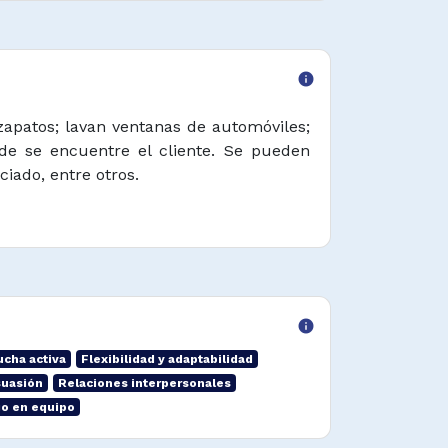
info
zapatos; lavan ventanas de automóviles;
nde se encuentre el cliente. Se pueden
iado, entre otros.
info
ucha activa
Flexibilidad y adaptabilidad
suasión
Relaciones interpersonales
jo en equipo