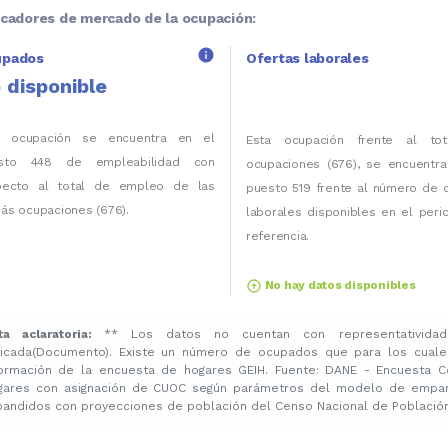
icadores de mercado de la ocupación:
info
upados
Ofertas laborales
 disponible
a ocupación se encuentra en el
Esta ocupación frente al to
sto 448 de empleabilidad con
ocupaciones (676), se encuentra
pecto al total de empleo de las
puesto 519 frente al número de 
ás ocupaciones (676).
laborales disponibles en el per
referencia.
arrow_circle_up
No hay datos disponibles
ta aclaratoria:
** Los datos no cuentan con representatividad
licada(Documento). Existe un número de ocupados que para los cuale
formación de la encuesta de hogares GEIH. Fuente: DANE - Encuesta C
gares con asignación de CUOC según parámetros del modelo de emparej
pandidos con proyecciones de población del Censo Nacional de Población 