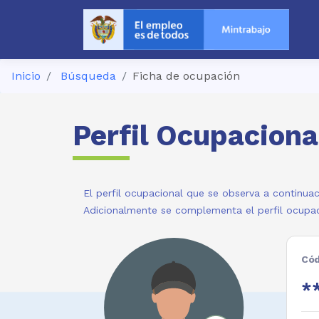
Inicio
Búsqueda
Ficha de ocupación
Perfil Ocupaciona
El perfil ocupacional que se observa a continuac
Adicionalmente se complementa el perfil ocupac
Cód
**