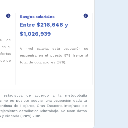
info
info
Rangos salariales
Entre $216,648 y
$1,026,939
tal de
 en el
A nivel salarial esta ocupación se
ofertas
encuentra en el puesto 579 frente al
iodo de
total de ocupaciones (676).
 estadística de acuerdo a la metodología
s no es posible asociar una ocupación dada la
ontinua de Hogares, Gran Encuesta Integrada de
amiento estadístico Mintrabajo. Se usan datos
y Vivienda (CNPV) 2018.