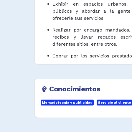
Exhibir en espacios urbanos,
públicos y abordar a la gente
ofrecerle sus servicios.
Realizar por encargo mandados,
recibos y llevar recados escr
diferentes sitios, entre otros.
Cobrar por los servicios prestado
inmediato.
Registrar la entrada y salida de v
parqueo públicos, ayudar a condu
Conocimientos
psychology
un lugar de estacionamiento, e
parqueo y vigilar que los automóv
en ausencia de los conductores.
Mercadotecnia y publicidad
Servicio al cliente
Conseguir los materiales neces
servicios de forma ambulante.