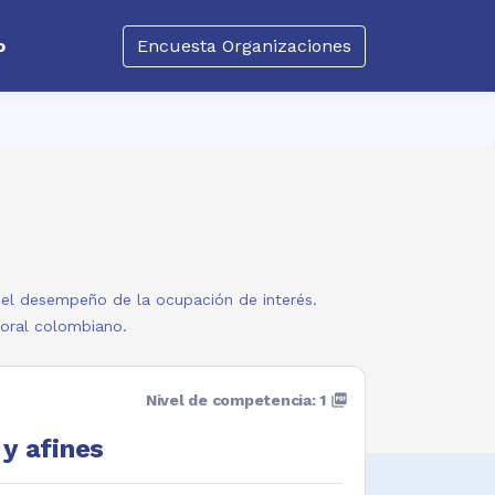
o
Encuesta Organizaciones
a el desempeño de la ocupación de interés.
boral colombiano.
Nivel de competencia: 1
picture_as_pdf
y afines