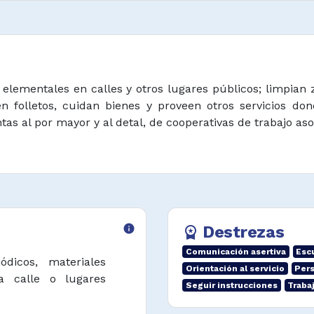
 elementales en calles y otros lugares públicos; limpian 
 folletos, cuidan bienes y proveen otros servicios do
s al por mayor y al detal, de cooperativas de trabajo asoc
info
Destrezas
workspace_premium
Comunicación asertiva
Esc
ódicos, materiales
Orientación al servicio
Per
a calle o lugares
Seguir instrucciones
Traba