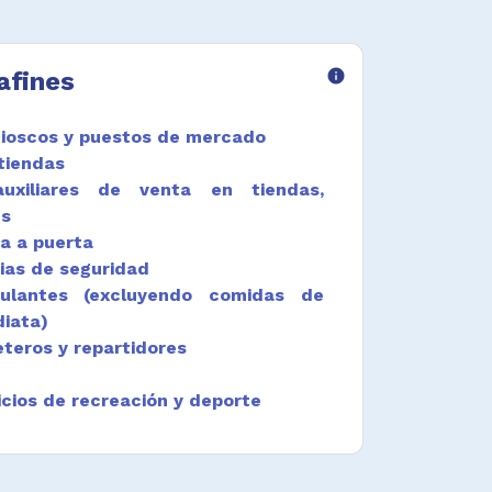
afines
info
ioscos y puestos de mercado
tiendas
uxiliares de venta en tiendas,
es
a a puerta
dias de seguridad
ulantes (excluyendo comidas de
diata)
teros y repartidores
icios de recreación y deporte