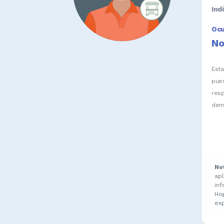
Ind
Oc
No
Est
pue
res
dem
No
ap
in
Ho
ex