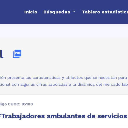
Inicio
Búsquedas
Tablero estadístic
l
picture_as_pdf
ión presenta las características y atributos que se necesitan par
ional con algunas cifras asociadas a la dinámica del mercado la
igo CUOC: 95100
Trabajadores ambulantes de servicios 