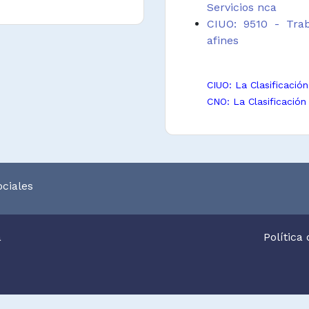
Servicios nca
CIUO: 9510 - Trab
afines
 o de comunicación,
rios de entrega o
CIUO: La Clasificació
CNO: La Clasificación
 inventario de los
.
r para su adecuada
trabajo.
ciales
trol de entregas
os o materiales no
a
Política
regas, materiales
entados durante la