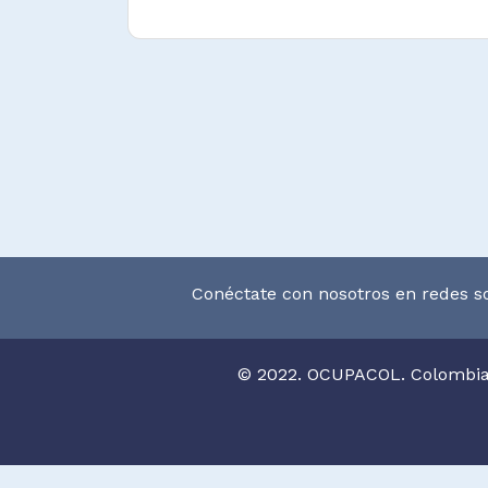
residenciales.
Ordenar materiales publicitarios
según rutas de reparto, hora
públicos objetivos.
Mantener un adecuado control de
productos entregados para reparto
Clasificar el material a reparti
distribución durante la jornada de 
Conéctate con nosotros en redes so
Llevar documentación y con
realizadas, productos entregad
repartidos.
© 2022. OCUPACOL. Colombi
Informar sobre estados de ent
repartidos e inconvenientes pres
jornada.