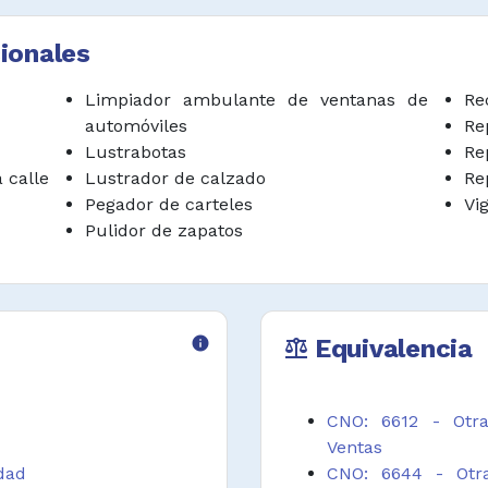
u otros productos y
 carteras, maletas,
ionales
Limpiador ambulante de ventanas de
Re
s, farolas y espejos
automóviles
Re
nte en semáforos,
Lustrabotas
Re
 calle
Lustrador de calzado
Re
diar en la calle
Pegador de carteles
Vi
es, celulares, entre
Pulidor de zapatos
frecer servicios en
a.
info
Equivalencia
balance
 la orientación a
dificios, hoteles,
es.
CNO: 6612 - Otra
Ventas
bulante a vehículos,
idad
CNO: 6644 - Otra
 calles y barrios