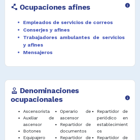
Ocupaciones afines
info
polyline
establecidos para transportar y facilitar el
acceso de personas y carga.
Empleados de servicios de correos
Desempeñar funciones afines.
Conserjes y afines
Trabajadores ambulantes de servicios
y afines
Mensajeros
Denominaciones
approval
ocupacionales
info
Ascensorista
Operario de
Repartidor de
Auxiliar de
ascensor
periódico en
ascensor
Repartidor de
establecimient
Botones
documentos
os
Equipajero
Repartidor de
Repartidor de