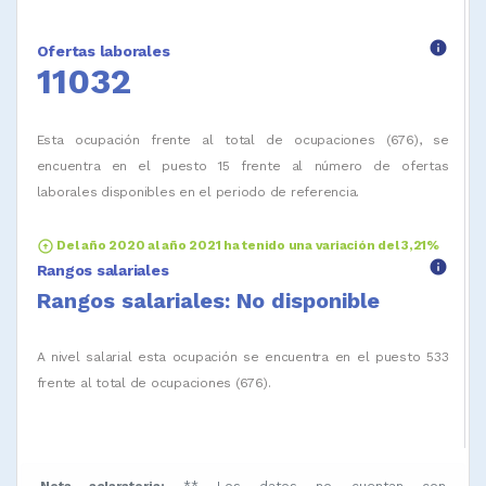
info
Ofertas laborales
11032
Esta ocupación frente al total de ocupaciones (676), se
encuentra en el puesto 15 frente al número de ofertas
laborales disponibles en el periodo de referencia.
arrow_circle_up
Del año 2020 al año 2021 ha tenido una variación del 3,21%
info
Rangos salariales
Rangos salariales: No disponible
A nivel salarial esta ocupación se encuentra en el puesto 533
frente al total de ocupaciones (676).
Nota aclaratoria:
** Los datos no cuentan con