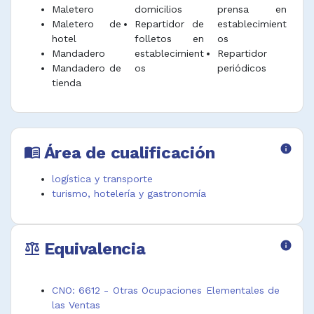
Maletero
domicilios
prensa en
Maletero de
Repartidor de
establecimient
hotel
folletos en
os
Mandadero
establecimient
Repartidor
Mandadero de
os
periódicos
tienda
Área de cualificación
info
menu_book
logística y transporte
turismo, hotelería y gastronomía
Equivalencia
info
balance
CNO: 6612 - Otras Ocupaciones Elementales de
las Ventas