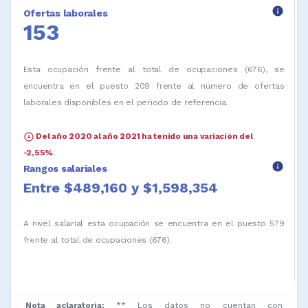
info
Ofertas laborales
153
Esta ocupación frente al total de ocupaciones (676), se
encuentra en el puesto 209 frente al número de ofertas
laborales disponibles en el periodo de referencia.
arrow_circle_down
Del año 2020 al año 2021 ha tenido una variación del
-2,55%
info
Rangos salariales
Entre $489,160 y $1,598,354
A nivel salarial esta ocupación se encuentra en el puesto 579
frente al total de ocupaciones (676).
Nota aclaratoria:
** Los datos no cuentan con