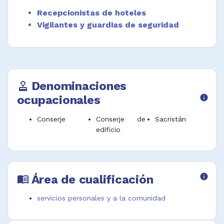
controlando el tránsito de personas y
Recepcionistas de hoteles
actividades para garantizar la seguridad de
Vigilantes y guardias de seguridad
los residentes.
Desempeñar funciones afines.
Denominaciones
approval
ocupacionales
info
Conserje
Conserje de
Sacristán
edificio
Área de cualificación
info
menu_book
servicios personales y a la comunidad