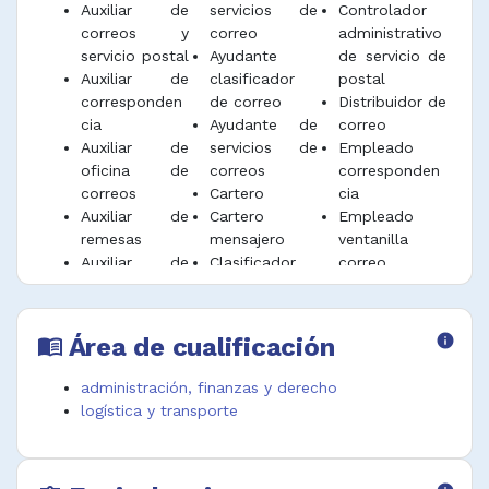
Auxiliar de
servicios de
Controlador
correos y
correo
administrativo
servicio postal
Ayudante
de servicio de
Auxiliar de
clasificador
postal
corresponden
de correo
Distribuidor de
cia
Ayudante de
correo
Auxiliar de
servicios de
Empleado
oficina de
correos
corresponden
correos
Cartero
cia
Auxiliar de
Cartero
Empleado
remesas
mensajero
ventanilla
Auxiliar de
Clasificador
correo
ventanilla de
de correo
Empleado
correo
Clasificador
ventanilla
Auxiliar de
de
postal
Área de cualificación
info
menu_book
ventanilla
administración, finanzas y derecho
logística y transporte