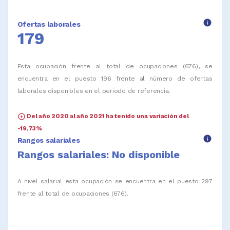
info
Ofertas laborales
179
Esta ocupación frente al total de ocupaciones (676), se
encuentra en el puesto 196 frente al número de ofertas
laborales disponibles en el periodo de referencia.
arrow_circle_down
Del año 2020 al año 2021 ha tenido una variación del
-19,73%
info
Rangos salariales
Rangos salariales: No disponible
A nivel salarial esta ocupación se encuentra en el puesto 297
frente al total de ocupaciones (676).