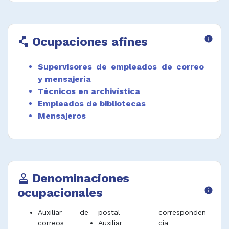
mismo de acuerdo con normativa.
Atender clientes de acuerdo con
procedimiento de servicios y normativa.
Ocupaciones afines
info
polyline
Desempeñar funciones afines.
Supervisores de empleados de correo
y mensajería
Técnicos en archivística
Empleados de bibliotecas
Mensajeros
Denominaciones
approval
ocupacionales
info
Auxiliar de
postal
corresponden
correos
Auxiliar
cia