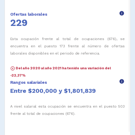
info
Ofertas laborales
229
Esta ocupación frente al total de ocupaciones (676), se
encuentra en el puesto 173 frente al número de ofertas
laborales disponibles en el periodo de referencia.
arrow_circle_down
Del año 2020 al año 2021 ha tenido una variación del
-22,37%
info
Rangos salariales
Entre $200,000 y $1,801,839
A nivel salarial esta ocupación se encuentra en el puesto 503
frente al total de ocupaciones (676).