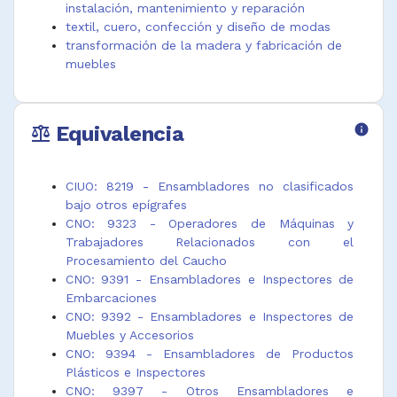
instalación, mantenimiento y reparación
Ensamblador
Ensamblador
marroquinería
textil, cuero, confección y diseño de modas
de cuchillos
de productos
Operador de
transformación de la madera y fabricación de
Ensamblador
de madera
ensamble de
muebles
de escobas y
Ensamblador
productos de
cepillos
de productos
madera
Ensamblador
de material
Operador de
Equivalencia
info
de juguetes
plástico
máquina
balance
plásticos
Ensamblador
ensambladora
Ensamblador
de productos
de cajas de
de lanchas
de metal
cartón
CIUO: 8219 - Ensambladores no clasificados
Ensamblador
Ensamblador
Operador de
bajo otros epígrafes
de mesas de
de productos
máquina
CNO: 9323 - Operadores de Máquinas y
madera
textiles
fabricación
Trabajadores Relacionados con el
Ensamblador
Ensamblador
equipos de
Procesamiento del Caucho
de monturas
de puertas
metal para
CNO: 9391 - Ensambladores e Inspectores de
de anteojos
Ensamblador
deporte
Embarcaciones
Ensamblador
de sillas
Operador de
CNO: 9392 - Ensambladores e Inspectores de
de monturas
metálicas
máquina
Muebles y Accesorios
de gafas
Ensamblador
fabricación
CNO: 9394 - Ensambladores de Productos
Ensamblador
de sombrillas
juguetes de
Plásticos e Inspectores
de muebles
y paraguas
metal
CNO: 9397 - Otros Ensambladores e