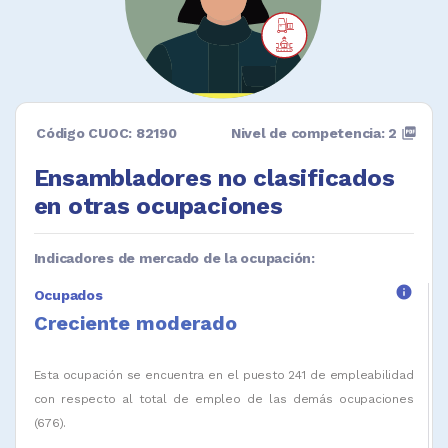
Código CUOC: 82190
Nivel de competencia: 2
picture_as_pdf
Ensambladores no clasificados
en otras ocupaciones
Indicadores de mercado de la ocupación:
info
Ocupados
Creciente moderado
Esta ocupación se encuentra en el puesto 241 de empleabilidad
con respecto al total de empleo de las demás ocupaciones
(676).