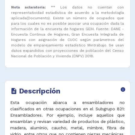
Nota aclaratoria:
** Los datos no cuentan con
representatividad estadística de acuerdo a la metodología
aplicada(Documento). Existe un número de ocupados que
para los cuales no es posible asociar una ocupación dada la
información de la encuesta de hogares GEIH. Fuente: DANE -
Encuesta Continua de Hogares, Gran Encuesta Integrada de
Hogares con asignación de CUOC según parámetros del
modelo de emparejamiento estadístico Mintrabajo. Se usan
datos expandidos con proyecciones de población del Censo
Nacional de Población y Vivienda (CNPV) 2018.
Descripción
info
description
Esta ocupación abarca a ensambladores no
clasificados en otras ocupaciones en el Subgrupo 821:
Ensambladores. Por ejemplo, incluye aquellos que
ensamblan y revisan variedad de productos de plástico,
madera, aluminio, caucho, metal, mimbre, fibra de
vidrio, entre otros que no contienen piezas mecánicas,