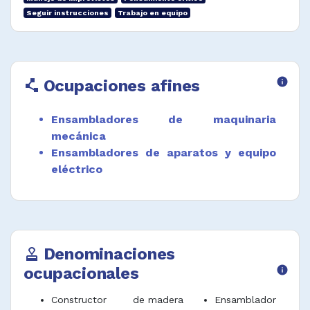
Seguir instrucciones
Trabajo en equipo
Ocupaciones afines
info
polyline
Ensambladores de maquinaria
mecánica
Ensambladores de aparatos y equipo
eléctrico
Denominaciones
approval
ocupacionales
info
Constructor
de madera
Ensamblador