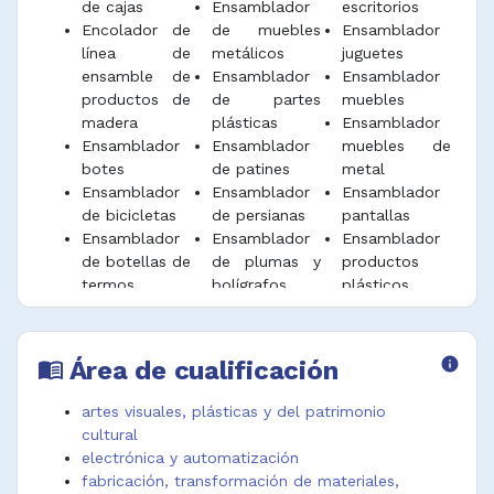
de cajas
Ensamblador
escritorios
Encolador de
de muebles
Ensamblador
línea de
metálicos
juguetes
ensamble de
Ensamblador
Ensamblador
productos de
de partes
muebles
madera
plásticas
Ensamblador
Ensamblador
Ensamblador
muebles de
botes
de patines
metal
Ensamblador
Ensamblador
Ensamblador
de bicicletas
de persianas
pantallas
Ensamblador
Ensamblador
Ensamblador
de botellas de
de plumas y
productos
termos
bolígrafos
plásticos
Ensamblador
Ensamblador
Ensamblador
de botes de
de productos
sillas
aluminio
de cartón
Laminador de
Área de cualificación
info
menu_book
Ensamblador
Ensamblador
fibra de vidrio
de botes de
de productos
Montador de
artes visuales, plásticas y del patrimonio
fibra de vidrio
de caucho
joyas
cultural
Ensamblador
Ensamblador
Operador de
electrónica y automatización
de claraboyas
de productos
ensamble de
fabricación, transformación de materiales,
plásticas
de cuero
artículos de