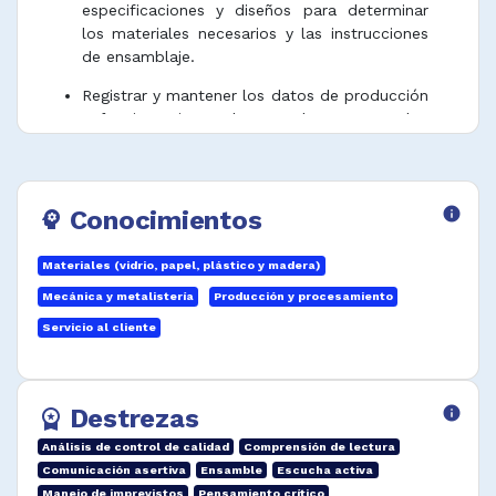
especificaciones y diseños para determinar
los materiales necesarios y las instrucciones
de ensamblaje.
Registrar y mantener los datos de producción
y funcionamiento de acuerdo a protocolos
establecidos.
Revisar y probar piezas y ensamblajes
completos según parámetros técnicos .
Conocimientos
info
psychology
Revisar productos fabricados de conformidad
con las especificaciones, detectar productos
Materiales (vidrio, papel, plástico y madera)
defectuosos en forma visual o usando
Mecánica y metalistería
Producción y procesamiento
patrones e instrumentos.
Servicio al cliente
Desempeñar funciones afines.
Destrezas
info
workspace_premium
Análisis de control de calidad
Comprensión de lectura
Comunicación asertiva
Ensamble
Escucha activa
Manejo de imprevistos
Pensamiento crítico