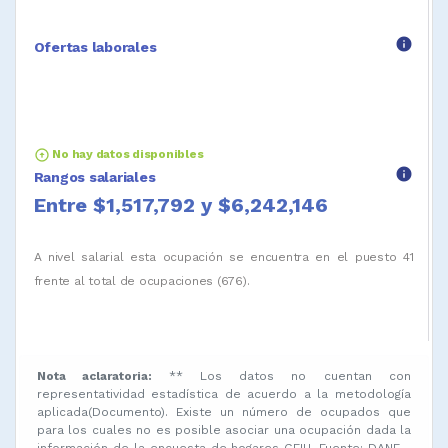
info
Ofertas laborales
arrow_circle_up
No hay datos disponibles
info
Rangos salariales
Entre $1,517,792 y $6,242,146
A nivel salarial esta ocupación se encuentra en el puesto 41
frente al total de ocupaciones (676).
Nota aclaratoria:
** Los datos no cuentan con
representatividad estadística de acuerdo a la metodología
aplicada(Documento). Existe un número de ocupados que
para los cuales no es posible asociar una ocupación dada la
información de la encuesta de hogares GEIH. Fuente: DANE -