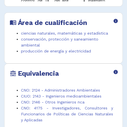
control de la
del aire
Ingeniero
contaminación
Ingeniero de
medioambient
del aire
procesamient
al
Consultor en
o de aguas
Planificador
Área de cualificación
info
menu_book
remediación
residuales
del medio
ambiental
ambiente
ciencias naturales, matemáticas y estadística
conservación, protección y saneamiento
ambiental
producción de energía y electricidad
Equivalencia
info
balance
CNO: 2124 - Administradores Ambientales
CIUO: 2143 - Ingenieros medioambientales
CNO: 2146 - Otros Ingenieros nca
CNO: 4175 - Investigadores, Consultores y
Funcionarios de Políticas de Ciencias Naturales
y Aplicadas