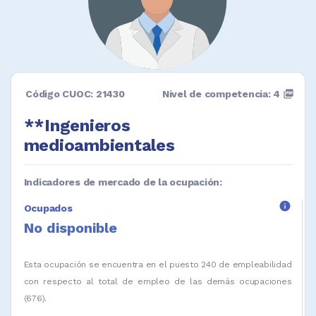
Código CUOC: 21430
Nivel de competencia: 4
picture_as_pdf
**Ingenieros
medioambientales
Indicadores de mercado de la ocupación:
info
Ocupados
No disponible
Esta ocupación se encuentra en el puesto 240 de empleabilidad
con respecto al total de empleo de las demás ocupaciones
(676).