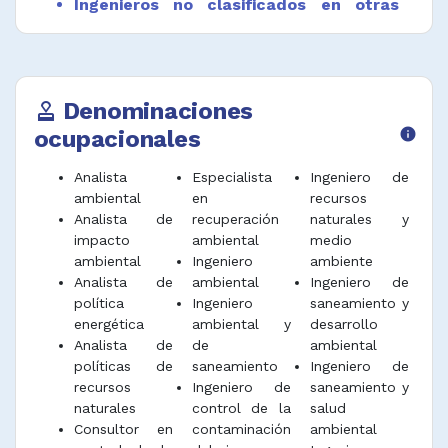
Ingenieros no clasificados en otras
tramitación de litigios, incluyendo el diseño
ocupaciones
de sistemas de recuperación y determinar la
Técnicos en construcción y
aplicabilidad de la reglamentación.
arquitectura
Obtener, actualizar y mantener los planes,
Inspectores de sanidad, seguridad y
Denominaciones
approval
autorizaciones y procedimientos
salud ocupacional
ocupacionales
info
normalizados de trabajo.
Colaborar con científicos ambientales,
Analista
Especialista
Ingeniero de
planificadores, expertos en gestión de
ambiental
en
recursos
residuos peligrosos, ingenieros procedentes
Analista de
recuperación
naturales y
de otras disciplinas y especialistas jurídicos y
impacto
ambiental
medio
empresariales en la búsqueda de soluciones a
ambiental
Ingeniero
ambiente
los problemas ambientales.
Analista de
ambiental
Ingeniero de
política
Ingeniero
saneamiento y
Desempeñar funciones afines.
energética
ambiental y
desarrollo
Analista de
de
ambiental
políticas de
saneamiento
Ingeniero de
recursos
Ingeniero de
saneamiento y
naturales
control de la
salud
Consultor en
contaminación
ambiental