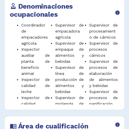
Denominaciones
approval
ocupacionales
info
Coordinador
Supervisor de
Supervisor de
de
empacadora
procesamient
empacadores
agrícola
o de cárnicos
agrícola
Supervisor de
Supervisor de
Inspector
empaque de
procesos
auxiliar de
alimentos y
cárnicos
planta de
bebidas
Supervisor de
beneficio
Supervisor de
procesos de
animal
línea de
elaboración
Inspector de
producción de
de alimentos
calidad de
alimentos y
y bebidas
leche
bebidas
Supervisor de
Inspector de
Supervisor de
procesos de
calidad
molienda de
panificación
productos
granos y de
Supervisor de
pecuario
especias
productos
Inspector de
Supervisor de
lácteos
Área de cualificación
info
menu_book
planta de
operarios de
Supervisor