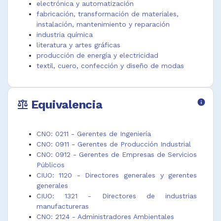
normativa de la empresa o departamento.
electrónica y automatización
Director de
Gerente de
tratamiento
fabricación, transformación de materiales,
operaciones
operaciones
de aguas y
Desempeñar funciones afines.
instalación, mantenimiento y reparación
de
de servicios
desechos
industria química
manufactura
públicos
Jefe de
literatura y artes gráficas
Director de
Gerente de
planta
producción de energía y electricidad
planta de
planta de
manufactura
textil, cuero, confección y diseño de modas
procesamient
manufactura
Jefe de
o de
Gerente de
producción de
alimentos y
planta de
calzado
Equivalencia
info
bebidas
tratamiento
Jefe de
balance
Director de
de aguas
producción de
procesos de
residuales
confecciones
planta
Gerente de
Jefe de
CNO: 0211 - Gerentes de Ingeniería
Director de
planta de
producción de
CNO: 0911 - Gerentes de Producción Industrial
producción de
tratamiento
marroquinería
CNO: 0912 - Gerentes de Empresas de Servicios
manufactura
de basuras y
Jefe gestión
Públicos
Director de
desechos
de la
CIUO: 1120 - Directores generales y gerentes
producción
Gerente de
información
generales
industrial
producción de
transmisión y
CIUO: 1321 - Directores de industrias
Director de
productos
distribución
manufactureras
producción y
químicos
energía
CNO: 2124 - Administradores Ambientales