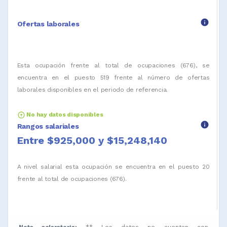
info
Ofertas laborales
Esta ocupación frente al total de ocupaciones (676), se
encuentra en el puesto 519 frente al número de ofertas
laborales disponibles en el periodo de referencia.
arrow_circle_up
No hay datos disponibles
info
Rangos salariales
Entre $925,000 y $15,248,140
A nivel salarial esta ocupación se encuentra en el puesto 20
frente al total de ocupaciones (676).
Nota aclaratoria:
** Los datos no cuentan con