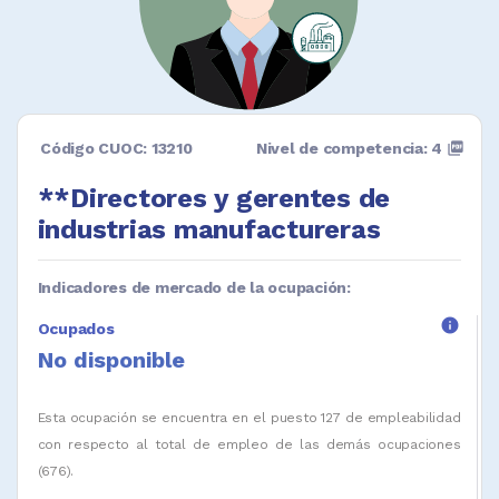
Código CUOC: 13210
Nivel de competencia: 4
picture_as_pdf
**Directores y gerentes de
industrias manufactureras
Indicadores de mercado de la ocupación:
info
Ocupados
No disponible
Esta ocupación se encuentra en el puesto 127 de empleabilidad
con respecto al total de empleo de las demás ocupaciones
(676).