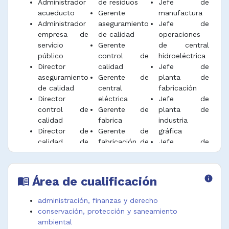
Administrador
de residuos
Jefe de
Establecer, planear, administrar el
manufactureras no clasificadas en
acueducto
Gerente
manufactura
presupuesto, rendimiento de producción;
Administrador
aseguramiento
Jefe de
otras ocupaciones
Ajustar mecanismos de seguimiento y
empresa de
de calidad
operaciones
verificación para minimizar los costos.
servicio
Gerente
de central
público
control de
hidroeléctrica
Gestionar y supervisar las cotizaciones para
Director
calidad
Jefe de
la fabricación de productos especializados,
aseguramiento
Gerente de
planta de
suscribir y controlar contratos con clientes y
de calidad
central
fabricación
proveedores para garantizar la operación
Director
eléctrica
Jefe de
adecuada de la planta, de acuerdo a la
control de
Gerente de
planta de
planeación de las compras y el control de
calidad
fabrica
industria
inventarios de los materiales.
Director de
Gerente de
gráfica
Celebrar consultas con otros directores sobre
calidad de
fabricación de
Jefe de
temas relacionados con la producción e
planta
manufactura
planta de
informarles acerca de las mismas.
Director de
Gerente de
procesamient
manufactura
industria
o
Área de cualificación
info
Planear, dirigir y supervisar la selección,
menu_book
Director de
manufacturera
Jefe de
contratación de personal, formación,
operaciones
Gerente de
planta de
capacitación, entrenamiento, rendimiento,
administración, finanzas y derecho
de
operaciones
producción
planes de mejoramiento, crecimiento y
conservación, protección y saneamiento
distribución
de
Jefe de
desarrollo de acuerdo con políticas y
ambiental
de gas
manufactura
planta de