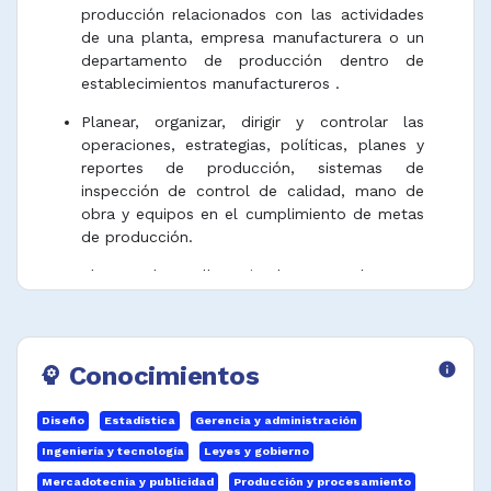
producción relacionados con las actividades
de una planta, empresa manufacturera o un
departamento de producción dentro de
establecimientos manufactureros .
Planear, organizar, dirigir y controlar las
operaciones, estrategias, políticas, planes y
reportes de producción, sistemas de
inspección de control de calidad, mano de
obra y equipos en el cumplimiento de metas
de producción.
Planear, desarrollar e implementar planes en
términos de calidad y cantidad de la
producción, el costo, el tiempo disponible y
los requisitos de mano de obra en el
cumplimiento de metas de producción.
Conocimientos
info
psychology
Planear, dirigir, coordinar y controlar la
Diseño
Estadística
Gerencia y administración
operación, distribución, inventario,
almacenamiento y abastecimiento de
Ingeniería y tecnología
Leyes y gobierno
empresas servicios públicos .
Mercadotecnia y publicidad
Producción y procesamiento