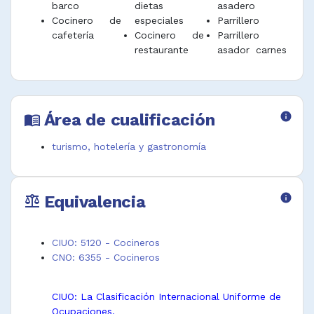
barco
dietas
asadero
Cocinero de
especiales
Parrillero
cafetería
Cocinero de
Parrillero
restaurante
asador carnes
Área de cualificación
info
menu_book
turismo, hotelería y gastronomía
Equivalencia
info
balance
CIUO: 5120 - Cocineros
CNO: 6355 - Cocineros
CIUO: La Clasificación Internacional Uniforme de
Ocupaciones.