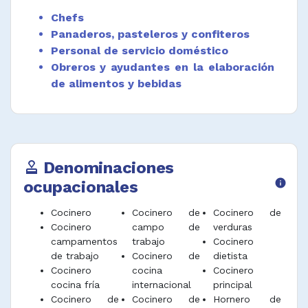
Chefs
Panaderos, pasteleros y confiteros
Personal de servicio doméstico
Obreros y ayudantes en la elaboración
de alimentos y bebidas
Denominaciones
approval
ocupacionales
info
Cocinero
Cocinero de
Cocinero de
Cocinero
campo de
verduras
campamentos
trabajo
Cocinero
de trabajo
Cocinero de
dietista
Cocinero
cocina
Cocinero
cocina fría
internacional
principal
Cocinero de
Cocinero de
Hornero de