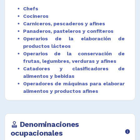
encaminadas a la elaboración de alimentos y
Chefs
bebidas.
Cocineros
Preparar y acondicionar espacios del trabajo
Carniceros, pescaderos y afines
aplicando las medidas establecidas para la
Panaderos, pasteleros y confiteros
elaboración de alimentos y bebidas.
Operarios de la elaboración de
productos lácteos
Desempeñar funciones afines.
Operarios de la conservación de
frutas, legumbres, verduras y afines
Catadores y clasificadores de
alimentos y bebidas
Operadores de máquinas para elaborar
alimentos y productos afines
Cocineros de comidas rápidas
Denominaciones
approval
ocupacionales
info