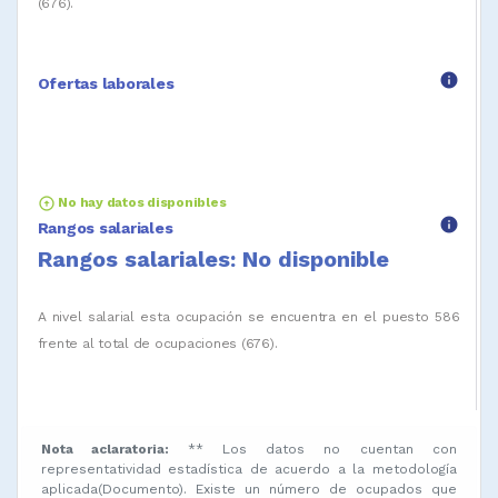
(676).
info
Ofertas laborales
arrow_circle_up
No hay datos disponibles
info
Rangos salariales
Rangos salariales: No disponible
A nivel salarial esta ocupación se encuentra en el puesto 586
frente al total de ocupaciones (676).
Nota aclaratoria:
** Los datos no cuentan con
representatividad estadística de acuerdo a la metodología
aplicada(Documento). Existe un número de ocupados que