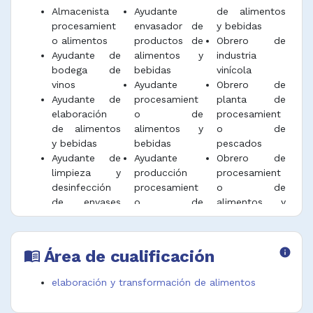
Almacenista
Ayudante
de alimentos
procesamient
envasador de
y bebidas
o alimentos
productos de
Obrero de
Ayudante de
alimentos y
industria
bodega de
bebidas
vinícola
vinos
Ayudante
Obrero de
Ayudante de
procesamient
planta de
elaboración
o de
procesamient
de alimentos
alimentos y
o de
y bebidas
bebidas
pescados
Ayudante de
Ayudante
Obrero de
limpieza y
producción
procesamient
desinfección
procesamient
o de
de envases
o de
alimentos y
para
alimentos y
bebidas
alimentos y
bebidas
Obrero de
bebidas
Embalador de
producción de
Área de cualificación
info
menu_book
Ayudante de
industria
alimentos y
panadería en
conservera
bebidas
elaboración y transformación de alimentos
procesamient
Lavador
Obrero de
o de
botellas
trapiche