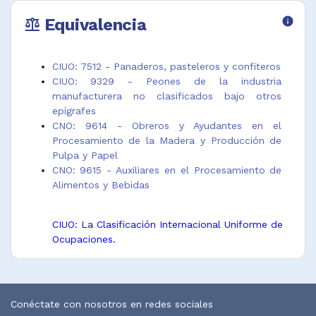
alimentos
procesamient
panelero
Equivalencia
info
Ayudante
o de
Obrero planta
balance
embalador de
alimentos y
cervecera
producción de
bebidas
Obrero planta
alimentos y
Obrero
procesamient
CIUO: 7512 - Panaderos, pasteleros y confiteros
bebidas
ayudante
o de pescado
CIUO: 9329 - Peones de la industria
elaboración
manufacturera no clasificados bajo otros
epígrafes
CNO: 9614 - Obreros y Ayudantes en el
Procesamiento de la Madera y Producción de
Pulpa y Papel
CNO: 9615 - Auxiliares en el Procesamiento de
Alimentos y Bebidas
CIUO: La Clasificación Internacional Uniforme de
Ocupaciones.
CNO: La Clasificación Nacional de Ocupaciones.
Conéctate con nosotros en redes sociales