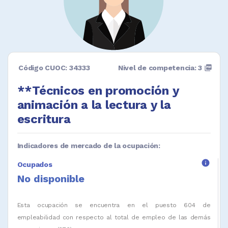
Código CUOC: 34333
Nivel de competencia: 3
picture_as_pdf
**Técnicos en promoción y
animación a la lectura y la
escritura
Indicadores de mercado de la ocupación:
info
Ocupados
No disponible
Esta ocupación se encuentra en el puesto 604 de
empleabilidad con respecto al total de empleo de las demás