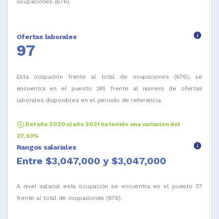
ocupaciones (676).
info
Ofertas laborales
97
Esta ocupación frente al total de ocupaciones (676), se
encuentra en el puesto 245 frente al número de ofertas
laborales disponibles en el periodo de referencia.
arrow_circle_up
Del año 2020 al año 2021 ha tenido una variación del
27,63%
info
Rangos salariales
Entre $3,047,000 y $3,047,000
A nivel salarial esta ocupación se encuentra en el puesto 37
frente al total de ocupaciones (676).