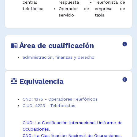
central
respuesta
Telefonista de
telefónica
Operador de
empresa de
servicio
taxis
Área de cualificación
info
menu_book
administración, finanzas y derecho
Equivalencia
info
balance
CNO: 1375 - Operadores Telefónicos
CIUO: 4223 - Telefonistas
CIUO: La Clasificación Internacional Uniforme de
Ocupaciones.
CNO: La Clasificación Nacional de Ocupaciones.