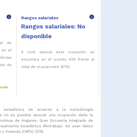
info
info
Rangos salariales
Rangos salariales: No
disponible
tal de
 en el
A nivel salarial esta ocupación se
fertas
encuentra en el puesto 439 frente al
iodo de
total de ocupaciones (676).
enido
 estadística de acuerdo a la metodología
s no es posible asociar una ocupación dada la
ontinua de Hogares, Gran Encuesta Integrada de
amiento estadístico Mintrabajo. Se usan datos
y Vivienda (CNPV) 2018.