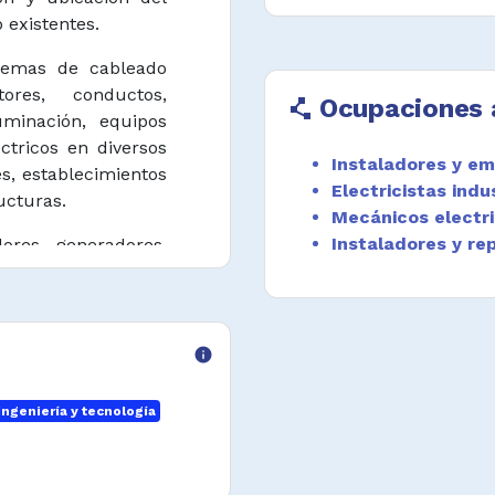
 existentes.
stemas de cableado
tores, conductos,
Ocupaciones 
polyline
uminación, equipos
tricos en diversos
Instaladores y e
es, establecimientos
Electricistas indu
ucturas.
Mecánicos electri
Instaladores y re
ores, generadores,
s de distribución,
ación y distribución
info
y componentes de
sistencia, utilizando
Ingeniería y tecnología
r la compatibilidad
stalación, cambio o