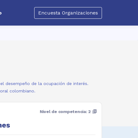
o
Encuesta Organizaciones
a el desempeño de la ocupación de interés.
boral colombiano.
Nivel de competencia: 2
picture_as_pdf
nes