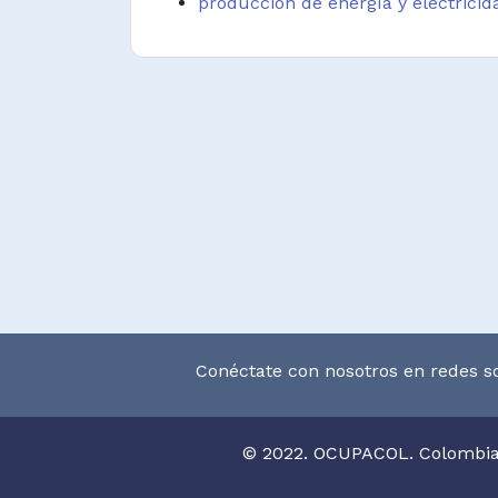
producción de energía y electricid
Conectar energía eléctrica a e
visual, comunicación, señaliza
calefacción de acuerdo con especif
Llevar registros y velar por e
programas de mantenimiento prev
seguridad de instalaciones y compo
Desempeñar funciones afines.
Conéctate con nosotros en redes so
© 2022. OCUPACOL. Colombi