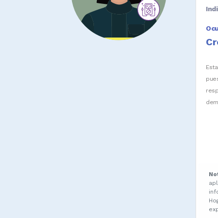
Ind
Oc
Cr
Est
pue
res
dem
No
ap
in
Ho
ex