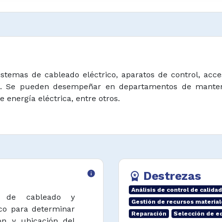
istemas de cableado eléctrico, aparatos de control, acce
iones. Se pueden desempeñar en departamentos de mante
 energía eléctrica, entre otros.
info
Destrezas
workspace_premium
Análisis de control de calidad
as de cableado y
Gestión de recursos material
ico para determinar
Reparación
Selección de e
ón y ubicación del