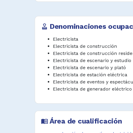
Planificar el diseño e instal
eléctrico, equipos y aparatos elé
especificaciones de trabajo y norm
Denominaciones ocupac
approval
Instalar, componer, mantener y r
Electricista
distribución eléctrica, sistem
Electricista de construcción
control eléctrico.
Electricista de construcción reside
Inspeccionar, probar y chequea
Electricista de escenario y estudio
sistemas eléctricos utilizando me
Electricista de escenario y plató
otros instrumentos y equipo de pru
Electricista de estación eléctrica
Electricista de eventos y espectác
Inspeccionar sistemas, equip
Electricista de generador eléctrico
eléctricos para detectar fallas, pel
de acuerdo con especificaciones té
Medir instalaciones, colocar pun
conectar alambres y cables
Área de cualificación
menu_book
conectores.