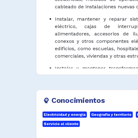
cableado de instalaciones nuevas o
Instalar, mantener y reparar si
eléctrico, cajas de interrup
alimentadores, accesorios de il
conexos y otros componentes eléc
edificios, como escuelas, hospital
comerciales, viviendas y otras estr
Instalar y mantener transformad
reguladores de voltaje, tablero
reactores y otros equipos de gener
de energía.
Conocimientos
psychology
Probar equipos eléctricos 
continuidad, corriente, voltaje y re
Electricidad y energía
Geografía y territorio
equipos de prueba para garantiza
Servicio al cliente
y seguridad de los procesos de in
reparación.