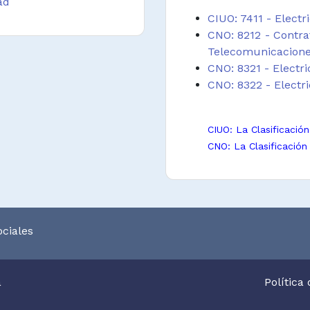
ad
quipos de sonido,
CIUO: 7411 - Electr
ción o sistemas de
CNO: 8212 - Contrat
icaciones técnicas.
Telecomunicacion
CNO: 8321 - Electri
l cumplimiento de
CNO: 8322 - Electri
entivo y normas de
nentes eléctricos.
CIUO: La Clasificació
CNO: La Clasificación
ciales
a
Política