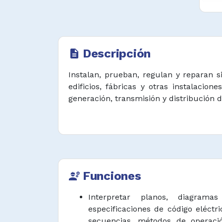
Descripción
description
Instalan, prueban, regulan y reparan s
edificios, fábricas y otras instalac
generación, transmisión y distribución de
Funciones
engineering
Interpretar planos, diagram
especificaciones de código eléctr
secuencias, métodos de operaci