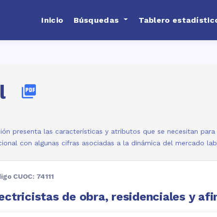
Inicio
Búsquedas
Tablero estadístic
l
picture_as_pdf
ión presenta las características y atributos que se necesitan par
ional con algunas cifras asociadas a la dinámica del mercado la
igo CUOC: 74111
ectricistas de obra, residenciales y afi