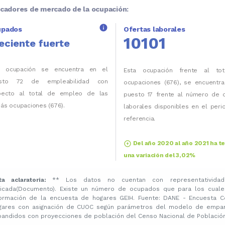
icadores de mercado de la ocupación:
info
upados
Ofertas laborales
10101
eciente fuerte
a ocupación se encuentra en el
Esta ocupación frente al to
sto 72 de empleabilidad con
ocupaciones (676), se encuentra
pecto al total de empleo de las
puesto 17 frente al número de o
ás ocupaciones (676).
laborales disponibles en el per
referencia.
arrow_circle_up
Del año 2020 al año 2021 ha t
una variación del 3,02%
ta aclaratoria:
** Los datos no cuentan con representatividad
licada(Documento). Existe un número de ocupados que para los cuale
formación de la encuesta de hogares GEIH. Fuente: DANE - Encuesta C
gares con asignación de CUOC según parámetros del modelo de emparej
pandidos con proyecciones de población del Censo Nacional de Población 