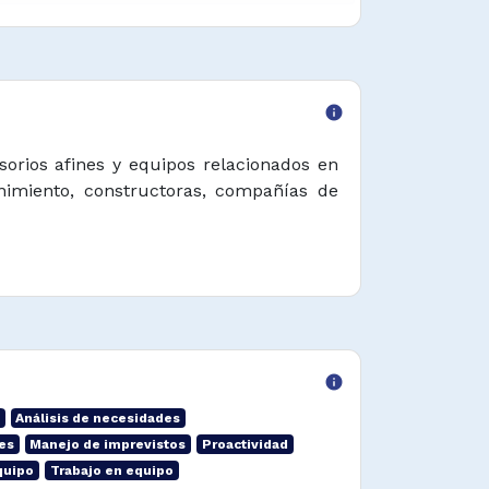
info
sorios afines y equipos relacionados en
nimiento, constructoras, compañías de
info
Análisis de necesidades
es
Manejo de imprevistos
Proactividad
quipo
Trabajo en equipo