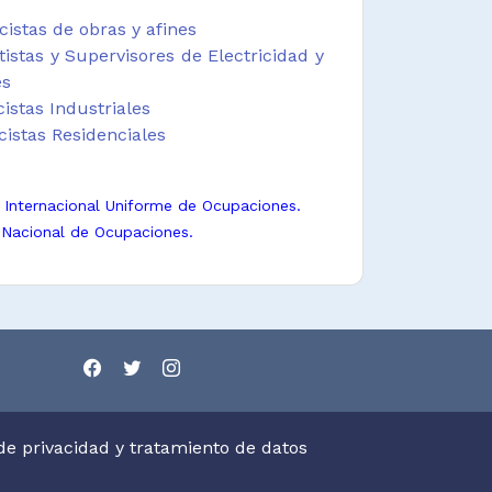
icistas de obras y afines
istas y Supervisores de Electricidad y
es
cistas Industriales
cistas Residenciales
n Internacional Uniforme de Ocupaciones.
 Nacional de Ocupaciones.
 de privacidad y tratamiento de datos