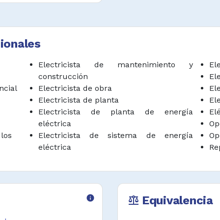
ación de cableado
ctricos basándose en
as aplicables.
ionales
eparar tableros de
Electricista de mantenimiento y
El
as y accesorios de
construcción
Ele
ncial
Electricista de obra
El
r la operación de
Electricista de planta
Ele
didores de voltaje y
Electricista de planta de energía
El
eba eléctrica.
eléctrica
Op
ulos
Electricista de sistema de energía
Op
os y componentes
eléctrica
Re
igros y deficiencias,
cnicas.
tos de referencia y
 en terminales y
info
Equivalencia
balance