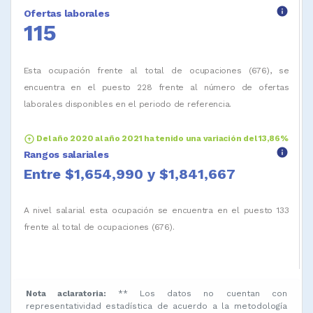
info
Ofertas laborales
115
Esta ocupación frente al total de ocupaciones (676), se
encuentra en el puesto 228 frente al número de ofertas
laborales disponibles en el periodo de referencia.
arrow_circle_up
Del año 2020 al año 2021 ha tenido una variación del 13,86%
info
Rangos salariales
Entre $1,654,990 y $1,841,667
A nivel salarial esta ocupación se encuentra en el puesto 133
frente al total de ocupaciones (676).
Nota aclaratoria:
** Los datos no cuentan con
representatividad estadística de acuerdo a la metodología