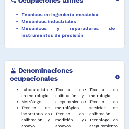
Ocupaciones afines
polyline
Técnicos en ingeniería mecánica
Mecánicos industriales
Mecánicos y reparadores de
instrumentos de precisión
Denominaciones
approval
ocupacionales
info
Laboratorista
Técnico en
Técnico en
en metrología
calibración y
metrología
Metrólogo
aseguramiento
Técnico en
Técnico de
metrológico
servicios de
laboratorio en
Técnico en
calibración
calibración y
medición y
Tecnólogo en
ensayo
ensayos
aseguramiento