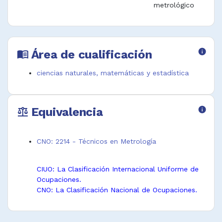
metrológico
Área de cualificación
info
menu_book
ciencias naturales, matemáticas y estadística
Equivalencia
info
balance
CNO: 2214 - Técnicos en Metrología
CIUO: La Clasificación Internacional Uniforme de
Ocupaciones.
CNO: La Clasificación Nacional de Ocupaciones.