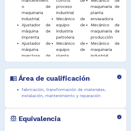
mantenimient
control de
Mecánico de
o de
proceso
maquinaria de
maquinaria
industrial
planta
industrial
Mecánico de
envasadora
Ajustador de
equipo de
Mecánico de
máquina de
industria
maquinaria de
imprenta
petrolera
producción
Ajustador de
Mecánico de
Mecánico de
máquina
equipo de
maquinaria
inyectora de
planta
industrial
plástico
Mecánico de
Mecánico de
Ajustador de
equipo de
maquinaria y
máquinas de
planta
herramientas
Área de cualificación
info
menu_book
labra madera
industrial
industriales
Ajustador de
Mecánico de
Mecánico de
fabricación, transformación de materiales,
máquinas fijas
equipo de
máquinas de
instalación, mantenimiento y reparación
Ajustador de
procesamient
trabajo del
motores de
o de plástico
metal
tren
Mecánico de
Mecánico de
Equivalencia
info
Ajustador de
equipo de
máquinas de
balance
turbinas en
procesamient
vapor
industria
o químico
Mecánico de