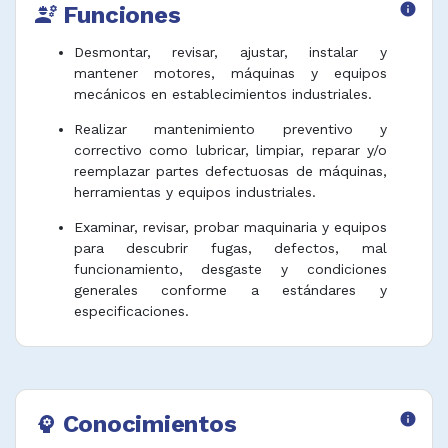
Funciones
info
engineering
Desmontar, revisar, ajustar, instalar y
mantener motores, máquinas y equipos
mecánicos en establecimientos industriales.
Realizar mantenimiento preventivo y
correctivo como lubricar, limpiar, reparar y/o
reemplazar partes defectuosas de máquinas,
herramientas y equipos industriales.
Examinar, revisar, probar maquinaria y equipos
para descubrir fugas, defectos, mal
funcionamiento, desgaste y condiciones
generales conforme a estándares y
especificaciones.
Instalar maquinaria industrial fija y equipo
mecánico como ascensores, escaleras
automáticas, elevadores, entre otros,
utilizando herramientas manuales o
Conocimientos
info
psychology
mecánicas de acuerdo con planos y