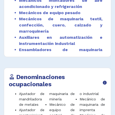
Mecánicos montadores de aire
o mecánicas y equipo de soldadura.
acondicionado y refrigeración
Operar mecanismos de elevación y otros
Mecánicos de equipo pesado
aparatos para posicionar máquinas y partes,
Mecánicos de maquinaria textil,
durante la instalación, montaje y reparación
confección, cuero, calzado y
de maquinaria.
marroquinería
Operar máquinas y herramientas como tornos
Auxiliares en automatización e
y fresadoras para fabricar o reparar partes
instrumentación industrial
requeridas durante el acondicionamiento,
Ensambladores de maquinaria
mantenimiento o montaje de la maquinaria.
mecánica
Cambiar rodamientos, retenedores, ejes,
piñones y empaques de los equipos.
Denominaciones
approval
Lubricar trasmisiones, cajas reductoras,
módulos de cribas, rodamientos, ejes,
ocupacionales
info
cadenas de trasmisión, piñones y
rodamientos, entre otros.
Ajustador de
maquinaria de
o industrial
mandriladora
minería
Mecánico de
Desempeñar funciones afines.
de metales
Mecánico de
maquinaria de
Ajustador de
equipo de
imprenta