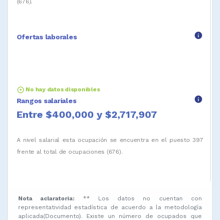
(676).
info
Ofertas laborales
arrow_circle_up
No hay datos disponibles
info
Rangos salariales
Entre $400,000 y $2,717,907
A nivel salarial esta ocupación se encuentra en el puesto 397
frente al total de ocupaciones (676).
Nota aclaratoria:
** Los datos no cuentan con
representatividad estadística de acuerdo a la metodología
aplicada(Documento). Existe un número de ocupados que