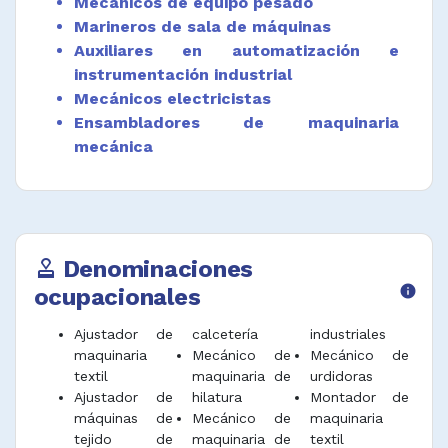
Mecánicos de equipo pesado
reutilización o eliminación.
Marineros de sala de máquinas
Coordinar y hacer mantenimiento preventivo y
Auxiliares en automatización e
correctivo de maquinaria y equipos de la
instrumentación industrial
industria textil, confección, cuero, calzado y
Mecánicos electricistas
marroquinería.
Ensambladores de maquinaria
Desempeñar funciones afines.
mecánica
Denominaciones
approval
ocupacionales
info
Ajustador de
calcetería
industriales
maquinaria
Mecánico de
Mecánico de
textil
maquinaria de
urdidoras
Ajustador de
hilatura
Montador de
máquinas de
Mecánico de
maquinaria
tejido de
maquinaria de
textil