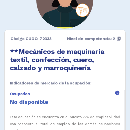
Código CUOC: 72333
Nivel de competencia: 2
picture_as_pdf
**Mecánicos de maquinaria
textil, confección, cuero,
calzado y marroquinería
Indicadores de mercado de la ocupación:
info
Ocupados
No disponible
Esta ocupación se encuentra en el puesto 226 de empleabilidad
con respecto al total de empleo de las demás ocupaciones