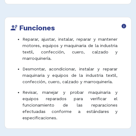
Funciones
info
engineering
Reparar, ajustar, instalar, reparar y mantener
motores, equipos y maquinaria de la industria
textil, confección, cuero, calzado y
marroquinería.
Desmontar, acondicionar, instalar y reparar
maquinaria y equipos de la industria textil,
confección, cuero, calzado y marroquinería.
Revisar, manejar y probar maquinaria y
equipos reparados para verificar el
funcionamiento de las reparaciones
efectuadas conforme a estándares y
especificaciones.
Examinar piezas, Identificar fallas,
irregularidades y mal funcionamiento de