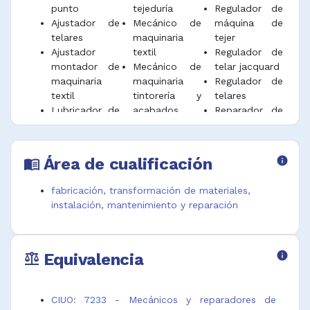
punto
tejeduría
Regulador de
Ajustador de
Mecánico de
máquina de
telares
maquinaria
tejer
Ajustador
textil
Regulador de
montador de
Mecánico de
telar jacquard
maquinaria
maquinaria
Regulador de
textil
tintorería y
telares
Lubricador de
acabados
Reparador de
telares
Mecánico de
maquinaria
Mecánico de
máquinas
textil
cardas
circulares para
Reparador de
Área de cualificación
info
menu_book
Mecánico de
calcetería
máquinas
continuas de
Mecánico de
cardadoras
fabricación, transformación de materiales,
hilar
máquinas
Reparador de
instalación, mantenimiento y reparación
Mecánico de
coser
máquinas de
hiladoras
domésticas
coser
Mecánico de
Mecánico de
Reparador de
Equivalencia
info
mantenimient
máquinas de
telares
balance
o de
calzado
Técnico
máquinas
Mecánico de
mecánica
confección
máquinas de
maquinaria
CIUO: 7233 - Mecánicos y reparadores de