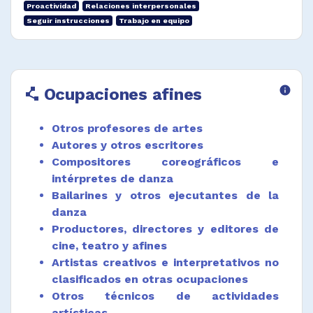
Proactividad
Relaciones interpersonales
Asistir a las audiciones y castings convocados
Seguir instrucciones
Trabajo en equipo
para pruebas de los distintos papeles a
representar.
Cantar o bailar según lo requiera el papel
específico.
Ocupaciones afines
info
polyline
Preparar actores en formación para pruebas
y actuaciones específicas.
Otros profesores de artes
Autores y otros escritores
Orientar en la interpretación de guiones,
parlamentos, movimiento y teoría dramática.
Compositores coreográficos e
intérpretes de danza
Montar dramaturgia de acuerdo con técnicas
Bailarines y otros ejecutantes de la
de actuación y proyecto escénico.
danza
Interpretar estatuismo de acuerdo con
Productores, directores y editores de
técnicas artísticas y tipo de personaje.
cine, teatro y afines
Artistas creativos e interpretativos no
Interpretar la voz de diversos personajes,
doblarla en el idioma requerido y proponer
clasificados en otras ocupaciones
adaptaciones del guion original.
Otros técnicos de actividades
artísticas