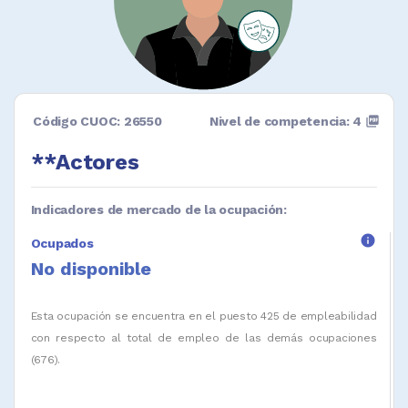
Código CUOC: 26550
Nivel de competencia: 4
picture_as_pdf
**Actores
Indicadores de mercado de la ocupación:
info
Ocupados
No disponible
Esta ocupación se encuentra en el puesto 425 de empleabilidad
con respecto al total de empleo de las demás ocupaciones
(676).