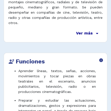
montajes cinematográficos, radiales y de televisión de
pequeño, mediano y gran formato. Se pueden
desempeñar en compañías de cine, televisión, teatro,
radio y otras compañías de producción artística, entre
otros.
arrow_drop_down
Ver más
Funciones
info
engineering
Aprender líneas, textos, señas, acciones,
movimientos y tocar piezas en obras
teatrales en el escenario, anuncios
publicitarios, televisión, radio o en
producciones cinematográficas.
Preparar y estudiar las actuaciones,
dramatizaciones, gestos y expresiones para
interpretar un papel, a través de ensayos bajo