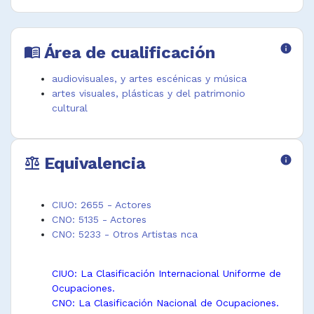
Actor de
Actor de
Doble de
objetos
teatro gestual
dialogo
inanimados
Actor de
Mimo
Área de cualificación
info
menu_book
Actor de
televisión
Mimo artístico
pantomima
Actor
Mimo de
audiovisuales, y artes escénicas y música
Actor de
mimoclown
teatro
artes visuales, plásticas y del patrimonio
performance
Actriz
Narrador oral
cultural
Voice over
Equivalencia
info
balance
CIUO: 2655 - Actores
CNO: 5135 - Actores
CNO: 5233 - Otros Artistas nca
CIUO: La Clasificación Internacional Uniforme de
Ocupaciones.
CNO: La Clasificación Nacional de Ocupaciones.