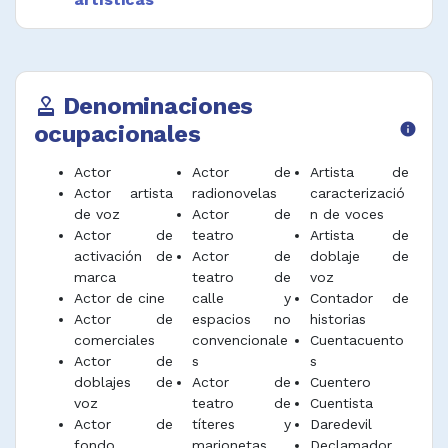
Desempeñar funciones afines.
Denominaciones
approval
ocupacionales
info
Actor
Actor de
Artista de
Actor artista
radionovelas
caracterizació
de voz
Actor de
n de voces
Actor de
teatro
Artista de
activación de
Actor de
doblaje de
marca
teatro de
voz
Actor de cine
calle y
Contador de
Actor de
espacios no
historias
comerciales
convencionale
Cuentacuento
Actor de
s
s
doblajes de
Actor de
Cuentero
voz
teatro de
Cuentista
Actor de
títeres y
Daredevil
fondo
marionetas
Declamador