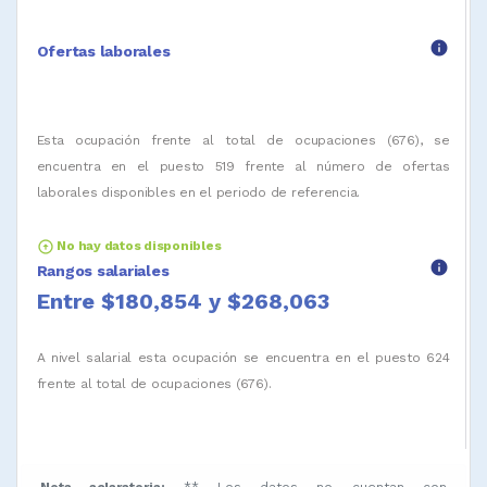
info
Ofertas laborales
Esta ocupación frente al total de ocupaciones (676), se
encuentra en el puesto 519 frente al número de ofertas
laborales disponibles en el periodo de referencia.
arrow_circle_up
No hay datos disponibles
info
Rangos salariales
Entre $180,854 y $268,063
A nivel salarial esta ocupación se encuentra en el puesto 624
frente al total de ocupaciones (676).
Nota aclaratoria:
** Los datos no cuentan con