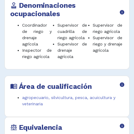
Denominaciones
approval
ocupacionales
info
Coordinador
Supervisor de
Supervisor de
de riego y
cuadrilla de
riego agrícola
drenaje
riego agrícola
Supervisor de
agrícola
Supervisor de
riego y drenaje
Inspector de
drenaje
agrícola
riego agrícola
agrícola
Área de cualificación
info
menu_book
agropecuario, silvicultura, pesca, acuicultura y
veterinaria
Equivalencia
info
balance