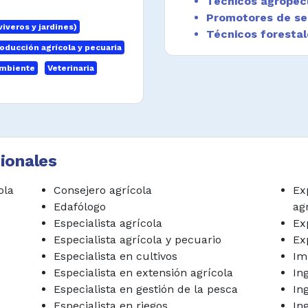
Técnicos agropec
nca, agricultura y
Promotores de ser
arias y acuícolas,
viveros y jardines)
Técnicos forestal
tica, nutrición,
oducción agrícola y pecuaria
ternacional, las
 mejora del suelo,
ambiente
Veterinaria
limentación, entre
s características,
ción y productividad
ionales
ecursos naturales,
icas pesqueras, y
ola
Consejero agrícola
Ex
nto de la producción
Edafólogo
ag
las.
Especialista agrícola
Ex
r métodos nuevos o
Especialista agrícola y pecuario
Ex
mal, técnicas de
Especialista en cultivos
Im
o de enfermedades,
Especialista en extensión agrícola
In
oducción y cruce de
Especialista en gestión de la pesca
In
Especialista en riegos
In