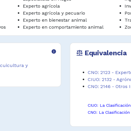
Experto agrícola
In
e la fauna salvaje e
Experto agrícola y pecuario
Po
arlos.
Experto en bienestar animal
Tr
vos
Experto en comportamiento animal
Zo
s de producción,
ervación y mercadeo
e la materia prima
ano, teniendo en
info
Equivalencia
balance
n, crecimiento,
ces, métodos de
acuicultura y
nto de peces.
CNO: 2123 - Expert
CIUO: 2132 - Agrón
les que afectan la
CNO: 2146 - Otros 
s, el crecimiento de
 las poblaciones de
CIUO: La Clasificació
CNO: La Clasificación
lar procedimientos y
as agropecuarios y
 la producción