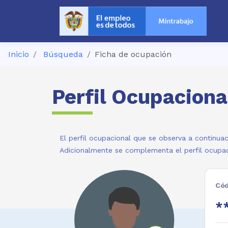
Inicio
Búsqueda
Ficha de ocupación
Perfil Ocupaciona
El perfil ocupacional que se observa a continuac
Adicionalmente se complementa el perfil ocupac
Cód
**