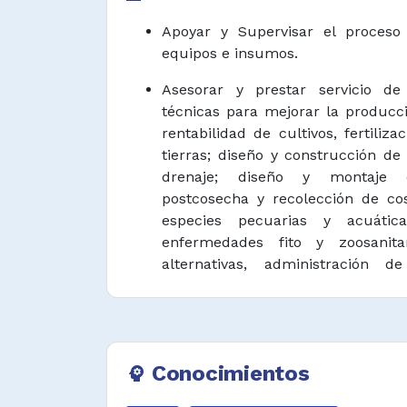
Apoyar y Supervisar el proceso
equipos e insumos.
Asesorar y prestar servicio de
técnicas para mejorar la producci
rentabilidad de cultivos, fertiliz
tierras; diseño y construcción de 
drenaje; diseño y montaje
postcosecha y recolección de co
especies pecuarias y acuátic
enfermedades fito y zoosanitar
alternativas, administración de
proyectos, mercadeo y otros aspec
Promover y asesorar a educadore
de fincas, empresas rurales y 
proveedores de insumos agropecua
Conocimientos
psychology
agentes del gobierno en territor