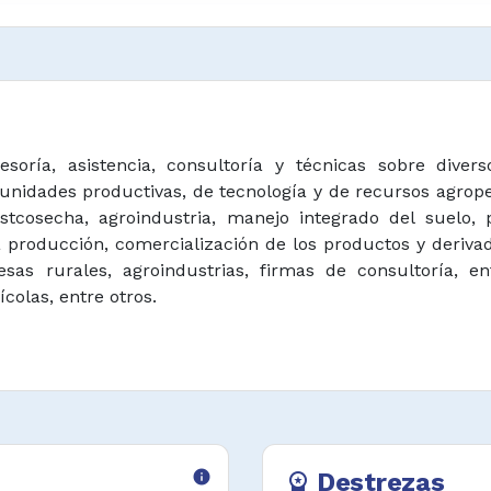
esoría, asistencia, consultoría y técnicas sobre diver
 unidades productivas, de tecnología y de recursos agrop
postcosecha, agroindustria, manejo integrado del suelo
a producción, comercialización de los productos y derivad
s rurales, agroindustrias, firmas de consultoría, ent
olas, entre otros.
info
Destrezas
workspace_premium