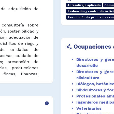
Aprendizaje aplicado
Comun
 de adquisición de
Evaluación y control de activ
Resolución de problemas co
 consultoría sobre
ón, sostenibilidad y
ación, adecuación de
distritos de riego y
Ocupaciones 
polyline
 de unidades de
sechas; cuidado de
Directores y gere
as; prevención de
desarrollo
ias, producciones
Directores y ger
 fincas, finanzas,
silvicultura
tos agropecuarios.
Biólogos, botánico
Silvicultores y fo
s, administradores
Profesionales amb
agroindustriales,
Ingenieros medio
rios, negociantes y
info
Veterinarios
io, sobre aspectos