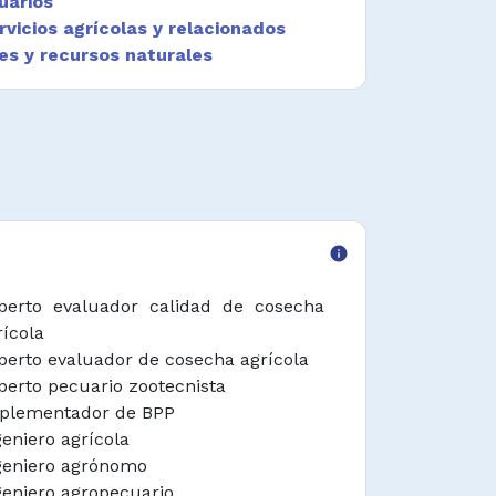
uarios
vicios agrícolas y relacionados
es y recursos naturales
info
perto evaluador calidad de cosecha
rícola
perto evaluador de cosecha agrícola
perto pecuario zootecnista
plementador de BPP
geniero agrícola
geniero agrónomo
geniero agropecuario