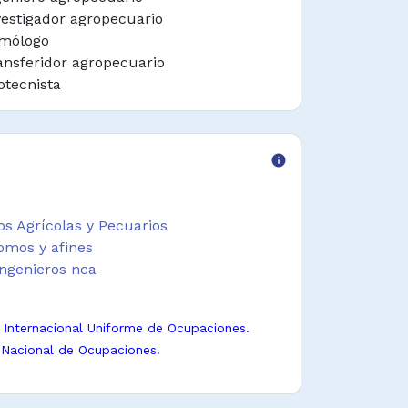
vestigador agropecuario
mólogo
ansferidor agropecuario
otecnista
info
os Agrícolas y Pecuarios
omos y afines
Ingenieros nca
n Internacional Uniforme de Ocupaciones.
 Nacional de Ocupaciones.