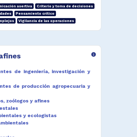
icación asertiva
Criterio y toma de decisiones
idades
Pensamiento crítico
mplejos
Vigilancia de las operaciones
afines
info
ntes de ingeniería, investigación y
entes de producción agropecuaria y
s, zoólogos y afines
restales
ientales y ecologistas
ambientales