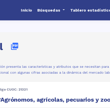
Inicio
Búsquedas
Tablero estadístic
l
picture_as_pdf
ión presenta las características y atributos que se necesitan par
ional con algunas cifras asociadas a la dinámica del mercado la
igo CUOC: 21321
Agrónomos, agrícolas, pecuarios y zo