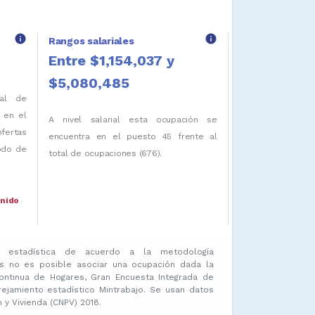
info
info
Rangos salariales
Entre $1,154,037 y
$5,080,485
tal de
 en el
A nivel salarial esta ocupación se
ofertas
encuentra en el puesto 45 frente al
iodo de
total de ocupaciones (676).
enido
 estadística de acuerdo a la metodología
s no es posible asociar una ocupación dada la
ontinua de Hogares, Gran Encuesta Integrada de
amiento estadístico Mintrabajo. Se usan datos
y Vivienda (CNPV) 2018.