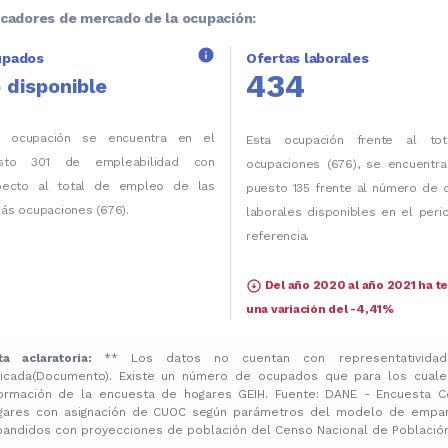
icadores de mercado de la ocupación:
info
upados
Ofertas laborales
434
 disponible
a ocupación se encuentra en el
Esta ocupación frente al to
sto 301 de empleabilidad con
ocupaciones (676), se encuentra
pecto al total de empleo de las
puesto 135 frente al número de 
ás ocupaciones (676).
laborales disponibles en el per
referencia.
arrow_circle_down
Del año 2020 al año 2021 ha t
una variación del -4,41%
ta aclaratoria:
** Los datos no cuentan con representatividad
licada(Documento). Existe un número de ocupados que para los cuale
formación de la encuesta de hogares GEIH. Fuente: DANE - Encuesta C
gares con asignación de CUOC según parámetros del modelo de emparej
pandidos con proyecciones de población del Censo Nacional de Población 