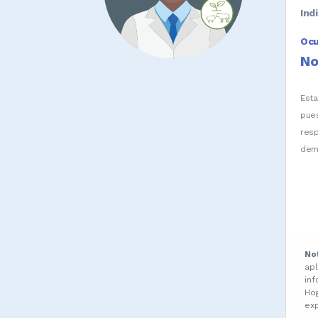
Ind
Oc
No
Est
pue
res
dem
No
ap
in
Ho
ex