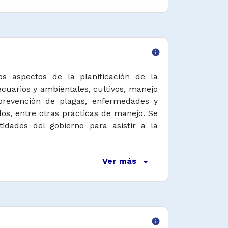
info
sos aspectos de la planificación de la
ecuarios y ambientales, cultivos, manejo
, prevención de plagas, enfermedades y
os, entre otras prácticas de manejo. Se
idades del gobierno para asistir a la
arrow_drop_down
Ver más
info