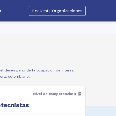
o
Encuesta Organizaciones
a el desempeño de la ocupación de interés.
boral colombiano.
Nivel de competencia: 4
picture_as_pdf
otecnistas