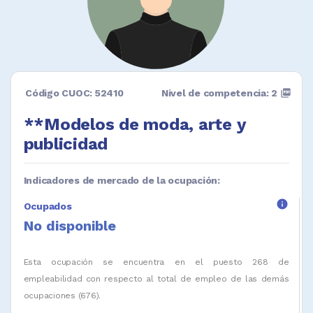
Código CUOC: 52410
Nivel de competencia: 2
picture_as_pdf
**Modelos de moda, arte y
publicidad
Indicadores de mercado de la ocupación:
info
Ocupados
No disponible
Esta ocupación se encuentra en el puesto 268 de
empleabilidad con respecto al total de empleo de las demás
ocupaciones (676).