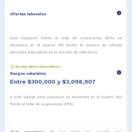
info
Ofertas laborales
Esta ocupación frente al total de ocupaciones (676), se
encuentra en el puesto 519 frente al número de ofertas
laborales disponibles en el periodo de referencia.
arrow_circle_up
No hay datos disponibles
info
Rangos salariales
Entre $300,000 y $3,098,907
A nivel salarial esta ocupación se encuentra en el puesto 280
frente al total de ocupaciones (676).
Nota aclaratoria:
** Los datos no cuentan con