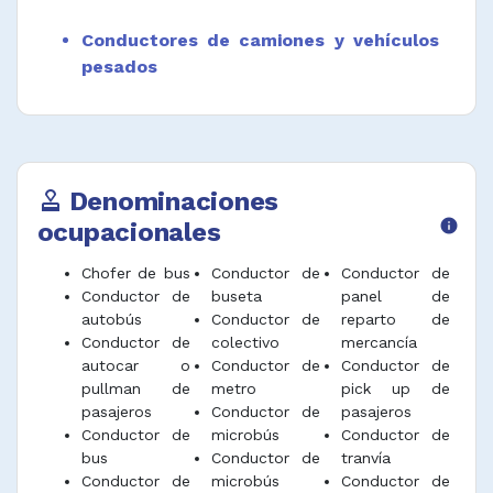
Conductores de camiones y vehículos
pesados
Denominaciones
approval
ocupacionales
info
Chofer de bus
Conductor de
Conductor de
Conductor de
buseta
panel de
autobús
Conductor de
reparto de
Conductor de
colectivo
mercancía
autocar o
Conductor de
Conductor de
pullman de
metro
pick up de
pasajeros
Conductor de
pasajeros
Conductor de
microbús
Conductor de
bus
Conductor de
tranvía
Conductor de
microbús
Conductor de