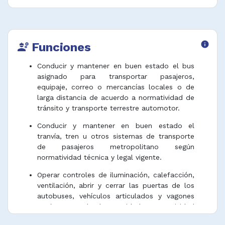
Funciones
info
engineering
Conducir y mantener en buen estado el bus
asignado para transportar pasajeros,
equipaje, correo o mercancías locales o de
larga distancia de acuerdo a normatividad de
tránsito y transporte terrestre automotor.
Conducir y mantener en buen estado el
tranvía, tren u otros sistemas de transporte
de pasajeros metropolitano según
normatividad técnica y legal vigente.
Operar controles de iluminación, calefacción,
ventilación, abrir y cerrar las puertas de los
autobuses, vehículos articulados y vagones
según protocolo de seguridad y normatividad
de tránsito y transporte terrestre.