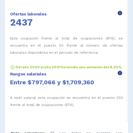
info
Ofertas laborales
2437
Esta ocupación frente al total de ocupaciones (676), se
encuentra en el puesto 50 frente al número de ofertas
laborales disponibles en el periodo de referencia.
arrow_circle_up
Del año 2020 al año 2021 ha tenido una variación del 8,02%
info
Rangos salariales
Entre $797,066 y $1,709,360
A nivel salarial esta ocupación se encuentra en el puesto 303
frente al total de ocupaciones (676).
Nota aclaratoria:
** Los datos no cuentan con