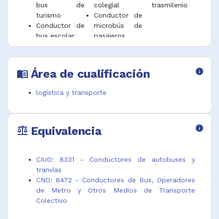
bus de
colegial
trasmilenio
turismo
Conductor de
Conductor de
microbús de
bus escolar
pasajeros
Área de cualificación
info
menu_book
logística y transporte
Equivalencia
info
balance
CIUO: 8331 - Conductores de autobuses y
tranvías
CNO: 8472 - Conductores de Bus, Operadores
de Metro y Otros Medios de Transporte
Colectivo