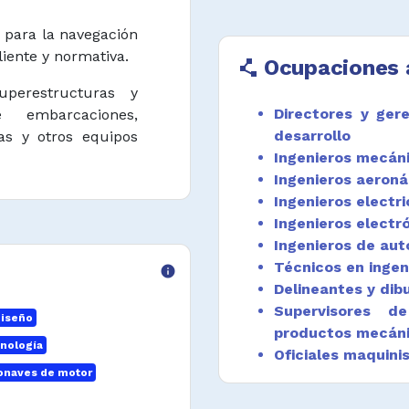
s para la navegación
iente y normativa.
Ocupaciones 
polyline
uperestructuras y
Directores y gere
 embarcaciones,
desarrollo
s y otros equipos
Ingenieros mecán
Ingenieros aeroná
olar la construcción,
Ingenieros electri
naves, artefactos
Ingenieros electr
ún requerimientos
Ingenieros de aut
Técnicos en ingen
info
Delineantes y dib
calcular estabilidad
Supervisores d
 existentes según
iseño
productos mecáni
va.
cnología
Oficiales maquini
ronaves de motor
Mecánicos y repa
seños, materiales,
y artefactos navales