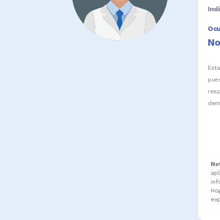
Ind
Oc
No
Est
pue
res
dem
No
ap
in
Ho
ex