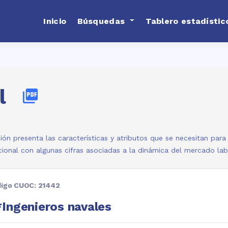
Inicio
Búsquedas
Tablero estadístic
l
picture_as_pdf
ión presenta las características y atributos que se necesitan par
ional con algunas cifras asociadas a la dinámica del mercado la
igo CUOC: 21442
Ingenieros navales