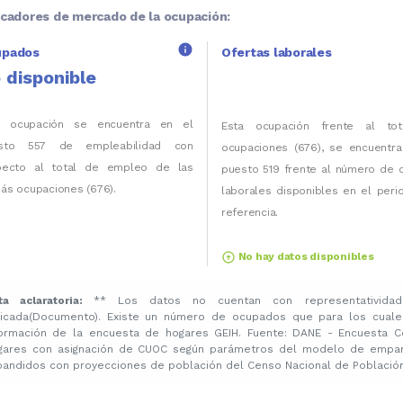
icadores de mercado de la ocupación:
info
upados
Ofertas laborales
 disponible
a ocupación se encuentra en el
Esta ocupación frente al to
sto 557 de empleabilidad con
ocupaciones (676), se encuentra
pecto al total de empleo de las
puesto 519 frente al número de 
ás ocupaciones (676).
laborales disponibles en el per
referencia.
arrow_circle_up
No hay datos disponibles
ta aclaratoria:
** Los datos no cuentan con representatividad
licada(Documento). Existe un número de ocupados que para los cuale
formación de la encuesta de hogares GEIH. Fuente: DANE - Encuesta C
gares con asignación de CUOC según parámetros del modelo de emparej
pandidos con proyecciones de población del Censo Nacional de Población 