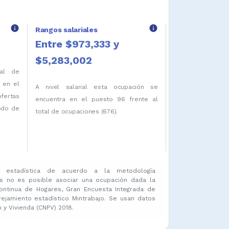
info
info
Rangos salariales
Entre $973,333 y
$5,283,002
tal de
 en el
A nivel salarial esta ocupación se
ofertas
encuentra en el puesto 96 frente al
iodo de
total de ocupaciones (676).
 estadística de acuerdo a la metodología
s no es posible asociar una ocupación dada la
ontinua de Hogares, Gran Encuesta Integrada de
amiento estadístico Mintrabajo. Se usan datos
y Vivienda (CNPV) 2018.