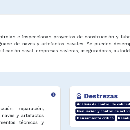
ontrolan e inspeccionan proyectos de construcción y fabri
uace de naves y artefactos navales. Se pueden desempe
ificación naval, empresas navieras, aseguradoras, autorid
info
Destrezas
workspace_premium
Análisis de control de calidad
ción, reparación,
Evaluación y control de activ
naves y artefactos
Pensamiento crítico
Resolu
ientos técnicos y