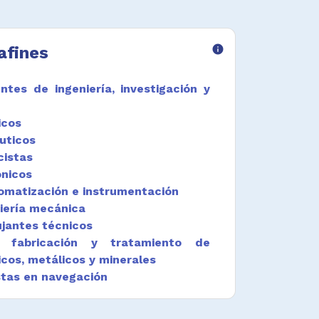
afines
info
ntes de ingeniería, investigación y
icos
uticos
cistas
ónicos
omatización e instrumentación
iería mecánica
ujantes técnicos
e fabricación y tratamiento de
cos, metálicos y minerales
stas en navegación
radores de vehículos de motor