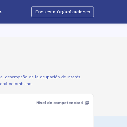
o
Encuesta Organizaciones
a el desempeño de la ocupación de interés.
boral colombiano.
Nivel de competencia: 4
picture_as_pdf