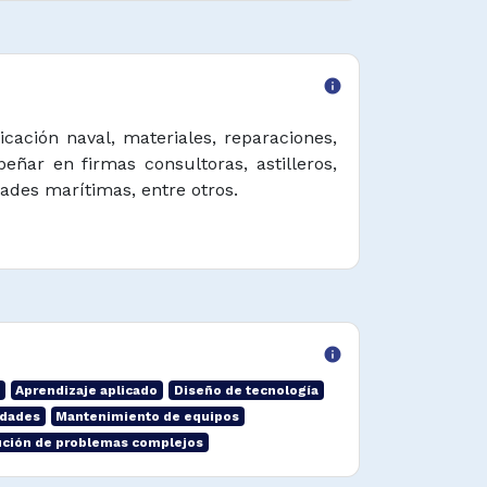
info
cación naval, materiales, reparaciones,
ñar en firmas consultoras, astilleros,
ades marítimas, entre otros.
info
Aprendizaje aplicado
Diseño de tecnología
idades
Mantenimiento de equipos
ción de problemas complejos