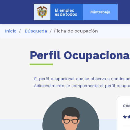
Inicio
Búsqueda
Ficha de ocupación
Perfil Ocupaciona
El perfil ocupacional que se observa a continuac
Adicionalmente se complementa el perfil ocupac
Cód
**