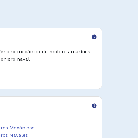
info
geniero mecánico de motores marinos
geniero naval
info
eros Mecánicos
eros Navales