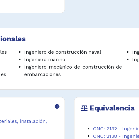
 requerimientos de
nstruir, operar y
ues, embarcaciones
ionales
n marítima y fluvial.
aves y artefactos
les
Ingeniero de construcción naval
In
icos.
Ingeniero marino
In
Ingeniero mecánico de construcción de
ánicas inesperadas y
ues
embarcaciones
iento.
y otros ingenieros y
álculos y costos
info
Equivalencia
balance
llar estudios de
riales, instalación,
lacionados con: la
CNO: 2132 - Ingeni
funcionamiento,
CNO: 2138 - Ingeni