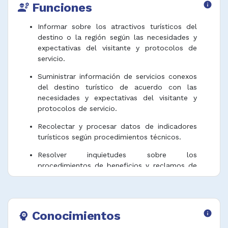
Funciones
info
engineering
Informar sobre los atractivos turísticos del
destino o la región según las necesidades y
expectativas del visitante y protocolos de
servicio.
Suministrar información de servicios conexos
del destino turístico de acuerdo con las
necesidades y expectativas del visitante y
protocolos de servicio.
Recolectar y procesar datos de indicadores
turísticos según procedimientos técnicos.
Resolver inquietudes sobre los
procedimientos de beneficios y reclamos de
los visitantes sobre los servicios turísticos.
Desempeñar funciones afines.
Conocimientos
info
psychology