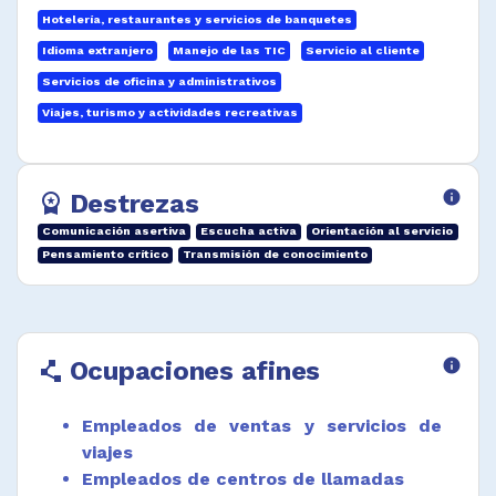
Hotelería, restaurantes y servicios de banquetes
Idioma extranjero
Manejo de las TIC
Servicio al cliente
Servicios de oficina y administrativos
Viajes, turismo y actividades recreativas
Destrezas
info
workspace_premium
Comunicación asertiva
Escucha activa
Orientación al servicio
Pensamiento crítico
Transmisión de conocimiento
Ocupaciones afines
info
polyline
Empleados de ventas y servicios de
viajes
Empleados de centros de llamadas