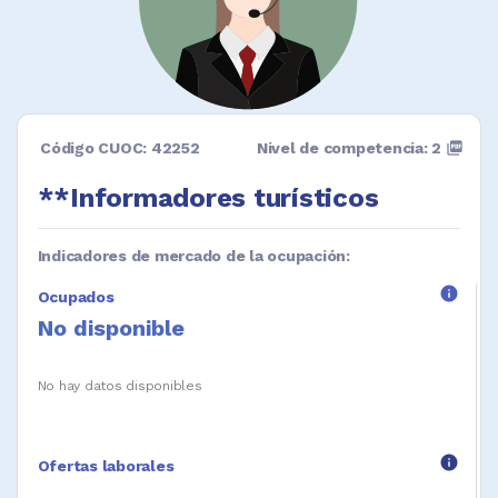
Código CUOC: 42252
Nivel de competencia: 2
picture_as_pdf
**Informadores turísticos
Indicadores de mercado de la ocupación:
info
Ocupados
No disponible
No hay datos disponibles
info
Ofertas laborales