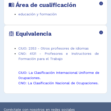
lenguaje
Profesor de
particulares
Área de cualificación
info
menu_book
práctico
inglés como
Tutor de
Maestro de
lengua
lenguas
educación y formación
segunda
extranjera
después de la
lengua
Profesor de
escuela
Maestro
inglés escuela
Equivalencia
info
intensivo de
de idiomas
balance
CIUO: 2353 - Otros profesores de idiomas
CNO: 4131 - Profesores e Instructores de
Formación para el Trabajo
CIUO: La Clasificación Internacional Uniforme de
Ocupaciones.
CNO: La Clasificación Nacional de Ocupaciones.
Conéctate con nosotros en redes sociales