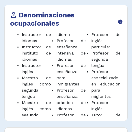
Denominaciones
approval
ocupacionales
info
Instructor de
idioma
Profesor de
idiomas
Profesor de
inglés
Instructor de
enseñanza
particular
instituto de
intensiva de
Profesor de
idiomas
idiomas
segunda
Instructor
Profesor de
lengua
inglés
enseñanza
Profesor
Maestro de
para
especializado
inglés como
inmigrantes
en educación
segunda
Profesor de
para
lengua
enseñanza
migrantes
Maestro de
práctica de
Profesor
inglés como
idiomas
inglés
segundo
Profesor de
Tutor de
idioma
idioma
idioma en
Maestro de
particular
clases