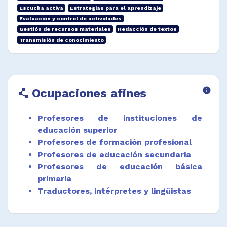
Escucha activa
Estrategias para el aprendizaje
idioma principal de la enseñanza.
Evaluación y control de actividades
Participar en comités técnicos de diseño
Gestión de recursos materiales
Redacción de textos
curricular, presupuesto, requisitos de ingreso
Transmisión de conocimiento
y certificación.
Desempeñar funciones afines.
Ocupaciones afines
info
polyline
Profesores de instituciones de
educación superior
Profesores de formación profesional
Profesores de educación secundaria
Profesores de educación básica
primaria
Traductores, intérpretes y lingüistas