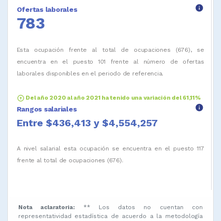
info
Ofertas laborales
783
Esta ocupación frente al total de ocupaciones (676), se
encuentra en el puesto 101 frente al número de ofertas
laborales disponibles en el periodo de referencia.
arrow_circle_up
Del año 2020 al año 2021 ha tenido una variación del 61,11%
info
Rangos salariales
Entre $436,413 y $4,554,257
A nivel salarial esta ocupación se encuentra en el puesto 117
frente al total de ocupaciones (676).
Nota aclaratoria:
** Los datos no cuentan con
representatividad estadística de acuerdo a la metodología