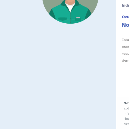
Ind
Oc
No
Est
pue
res
dem
No
ap
in
Ho
ex