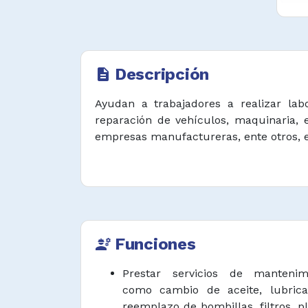
Descripción
description
Ayudan a trabajadores a realizar labo
reparación de vehículos, maquinaria,
empresas manufactureras, ente otros, e
Funciones
engineering
Prestar servicios de manteni
como cambio de aceite, lubrica
reemplazo de bombillas, filtros, pl