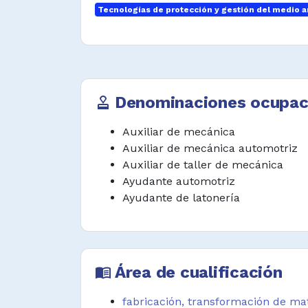
Tecnologías de protección y gestión del medio 
normatividad ambiental.
Desempeñar funciones afines.
Denominaciones ocupac
approval
Auxiliar de mecánica
Auxiliar de mecánica automotriz
Auxiliar de taller de mecánica
Ayudante automotriz
Ayudante de latonería
Área de cualificación
menu_book
fabricación, transformación de mate