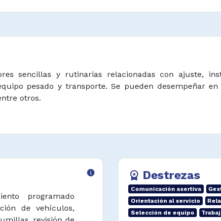
res sencillas y rutinarias relacionadas con ajuste, in
 equipo pesado y transporte. Se pueden desempeñar en 
ntre otros.
info
Destrezas
workspace_premium
Comunicación asertiva
Ges
miento programado
Orientación al servicio
Rela
ción de vehículos,
Selección de equipo
Traba
umillas, revisión de