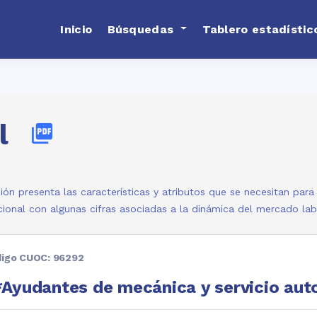
Inicio
Búsquedas
Tablero estadístic
l
picture_as_pdf
ión presenta las características y atributos que se necesitan par
ional con algunas cifras asociadas a la dinámica del mercado la
igo CUOC: 96292
Ayudantes de mecánica y servicio aut