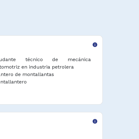
info
yudante técnico de mecánica
tomotriz en industria petrolera
antero de montallantas
ntallantero
info