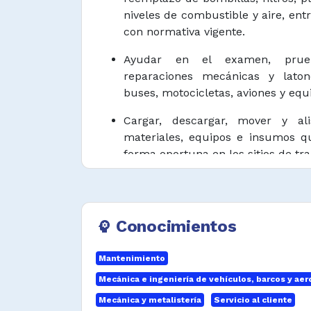
niveles de combustible y aire, ent
con normativa vigente.
Ayudar en el examen, pru
reparaciones mecánicas y laton
buses, motocicletas, aviones y equ
Cargar, descargar, mover y ali
materiales, equipos e insumos q
forma oportuna en los sitios de tra
Realizar actividades básicas
mecánica de motores pequeños, m
rotativos, industriales y otros e
Conocimientos
psychology
acuerdo con normativa y procedim
por la empresa.
Mantenimiento
Realizar la disposición adec
Mecánica e ingeniería de vehículos, barcos y ae
generados durante el desarrollo
Mecánica y metalistería
Servicio al cliente
asistencia mecánica y servicio au