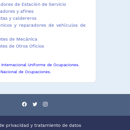
adores de Estación de Servicio
adores y afines
stas y caldereros
nicos y reparadores de vehículos de
ntes de Mecánica
tes de Otros Oficios
n Internacional Uniforme de Ocupaciones.
 Nacional de Ocupaciones.
 de privacidad y tratamiento de datos