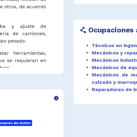
re otros, de acuerdo
eba y ajuste de
Ocupaciones 
polyline
ería de camiones,
ipo pesado.
Técnicos en ingen
Mecánicos y repa
star herramientas,
Mecánicos industr
ue se requieran en
Mecánicos de equ
bajo.
Mecánicos de maq
 relacionadas con
calzado y marroqu
aquinaría, equipos
Reparadores de bi
quipos similares de
info
ientos establecidos
uada de residuos
ronaves de motor
 de actividades de
tomotriz, siguiendo