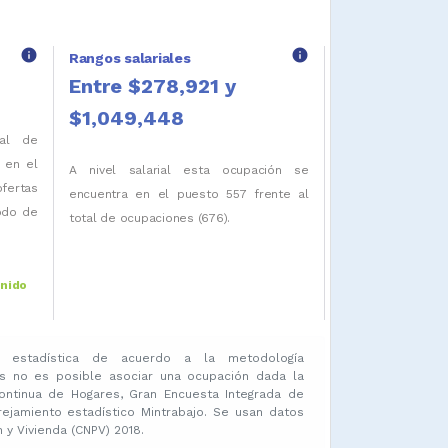
info
info
Rangos salariales
Entre $278,921 y
$1,049,448
tal de
 en el
A nivel salarial esta ocupación se
ofertas
encuentra en el puesto 557 frente al
iodo de
total de ocupaciones (676).
enido
 estadística de acuerdo a la metodología
s no es posible asociar una ocupación dada la
ontinua de Hogares, Gran Encuesta Integrada de
amiento estadístico Mintrabajo. Se usan datos
y Vivienda (CNPV) 2018.