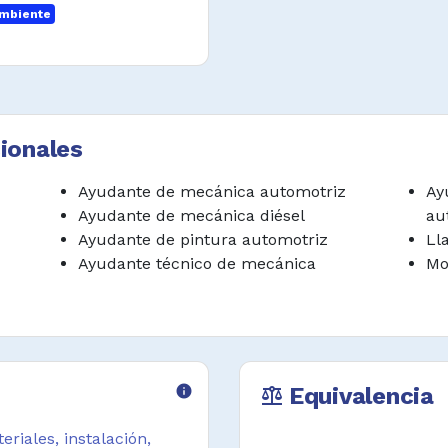
ambiente
ionales
Ayudante de mecánica automotriz
A
Ayudante de mecánica diésel
au
Ayudante de pintura automotriz
Ll
Ayudante técnico de mecánica
Mo
info
Equivalencia
balance
riales, instalación,