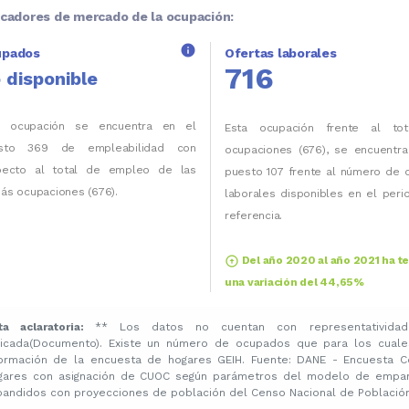
icadores de mercado de la ocupación:
info
upados
Ofertas laborales
716
 disponible
a ocupación se encuentra en el
Esta ocupación frente al to
sto 369 de empleabilidad con
ocupaciones (676), se encuentra
pecto al total de empleo de las
puesto 107 frente al número de 
ás ocupaciones (676).
laborales disponibles en el per
referencia.
arrow_circle_up
Del año 2020 al año 2021 ha t
una variación del 44,65%
ta aclaratoria:
** Los datos no cuentan con representatividad
licada(Documento). Existe un número de ocupados que para los cuale
formación de la encuesta de hogares GEIH. Fuente: DANE - Encuesta C
gares con asignación de CUOC según parámetros del modelo de emparej
pandidos con proyecciones de población del Censo Nacional de Población 