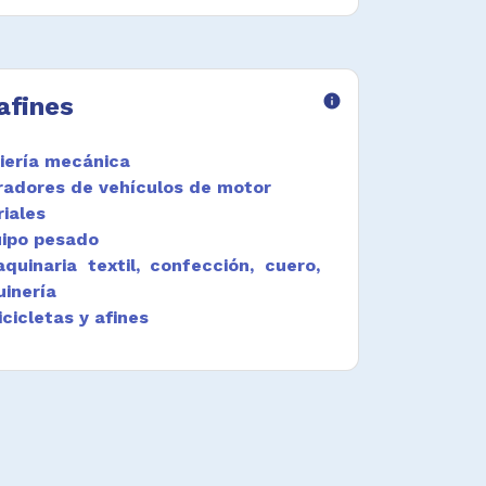
afines
info
iería mecánica
radores de vehículos de motor
iales
ipo pesado
uinaria textil, confección, cuero,
inería
cicletas y afines