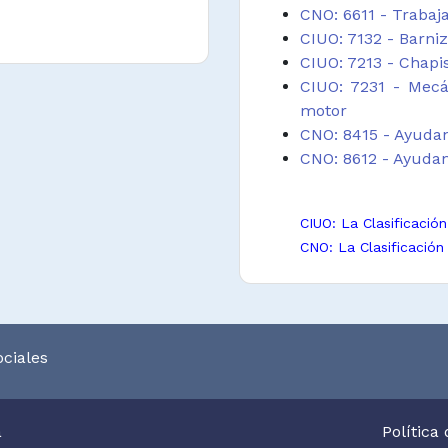
CNO: 6611 - Trabaj
CIUO: 7132 - Barniz
CIUO: 7213 - Chapi
CIUO: 7231 - Mecá
motor
CNO: 8415 - Ayuda
CNO: 8612 - Ayudan
CIUO: La Clasificació
CNO: La Clasificación
ciales
a
Política