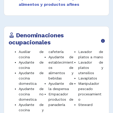
alimentos y productos afines
Denominaciones
approval
ocupacionales
info
Auxiliar de
cafetería
Lavador de
cocina
Ayudante de
platos a mano
Ayudante de
establecimient
Lavador de
cocina
os de
platos y
Ayudante de
alimentos y
utensilios
cocina
bebidas
Lavaplatos
domestica
Ayudante de
Manipulador
Ayudante de
la despensa
pescado
cocina no
Empacador
procesamient
domestica
productos de
o
Ayudante de
panadería
Steward
cocina y