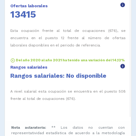
info
Ofertas laborales
13415
Esta ocupación frente al total de ocupaciones (676), se
encuentra en el puesto 12 frente al número de ofertas
laborales disponibles en el periodo de referencia.
arrow_circle_up
Del año 2020 al año 2021 ha tenido una variación del 14,12%
info
Rangos salariales
Rangos salariales: No disponible
A nivel salarial esta ocupación se encuentra en el puesto 508
frente al total de ocupaciones (676).
Nota aclaratoria:
** Los datos no cuentan con
representatividad estadística de acuerdo a la metodología