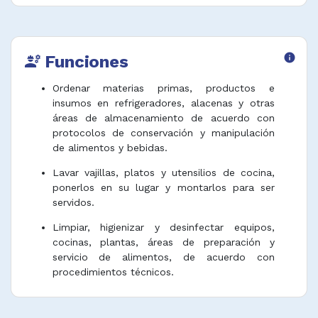
Funciones
info
engineering
Ordenar materias primas, productos e
insumos en refrigeradores, alacenas y otras
áreas de almacenamiento de acuerdo con
protocolos de conservación y manipulación
de alimentos y bebidas.
Lavar vajillas, platos y utensilios de cocina,
ponerlos en su lugar y montarlos para ser
servidos.
Limpiar, higienizar y desinfectar equipos,
cocinas, plantas, áreas de preparación y
servicio de alimentos, de acuerdo con
procedimientos técnicos.
Desempacar, alistar, pesar y verificar
suministros, ponerlos en envases y guardarlos