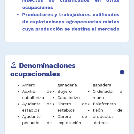
insectos no clasificados en otras
ocupaciones
Productores y trabajadores calificados
de explotaciones agropecuarias mixtas
cuya producción se destina al mercado
Denominaciones
approval
ocupacionales
info
Arriero
ganadería
ganadera
Auxiliar de
Boyero
Ordeñador a
caballeriza
Caballerizo
mano
Ayudante de
Obrero de
Palafrenero
establos
establos
Peón de
Ayudante
Obrero de
productos
pecuario de
explotación
lácteos