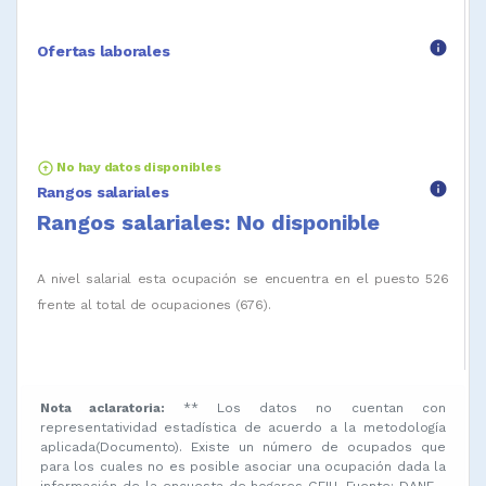
info
Ofertas laborales
arrow_circle_up
No hay datos disponibles
info
Rangos salariales
Rangos salariales: No disponible
A nivel salarial esta ocupación se encuentra en el puesto 526
frente al total de ocupaciones (676).
Nota aclaratoria:
** Los datos no cuentan con
representatividad estadística de acuerdo a la metodología
aplicada(Documento). Existe un número de ocupados que
para los cuales no es posible asociar una ocupación dada la
información de la encuesta de hogares GEIH. Fuente: DANE -