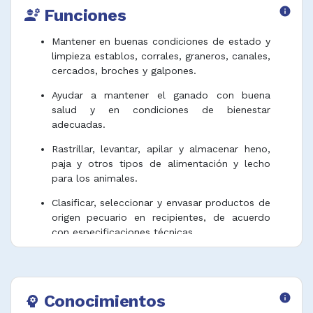
Funciones
info
engineering
Mantener en buenas condiciones de estado y
limpieza establos, corrales, graneros, canales,
cercados, broches y galpones.
Ayudar a mantener el ganado con buena
salud y en condiciones de bienestar
adecuadas.
Rastrillar, levantar, apilar y almacenar heno,
paja y otros tipos de alimentación y lecho
para los animales.
Clasificar, seleccionar y envasar productos de
origen pecuario en recipientes, de acuerdo
con especificaciones técnicas.
Realizar reparaciones menores en
instalaciones, edificaciones, equipos y cercas
de uso pecuario.
Conocimientos
info
psychology
Recoger huevos en explotaciones pecuarias y