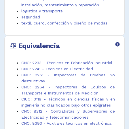
análisis de
métodos
Tecnólogo de
instalación, mantenimiento y reparación
vibración
Técnico de
ultrasonido
logística y transporte
Técnico de
ingeniería y
Tecnólogo
seguridad
análisis de
planificación
electromecáni
textil, cuero, confección y diseño de modas
ca
Equivalencia
info
balance
CNO: 2233 - Técnicos en Fabricación Industrial
CNO: 2241 - Técnicos en Electricidad
CNO: 2261 - Inspectores de Pruebas No
destructivas
CNO: 2264 - Inspectores de Equipos de
Transporte e Instrumentos de Medición
CIUO: 3119 - Técnicos en ciencias físicas y en
ingeniería no clasificados bajo otros epígrafes
CNO: 8212 - Contratistas y Supervisores de
Electricidad y Telecomunicaciones
CNO: 8393 - Auxiliares técnicos en electrónica