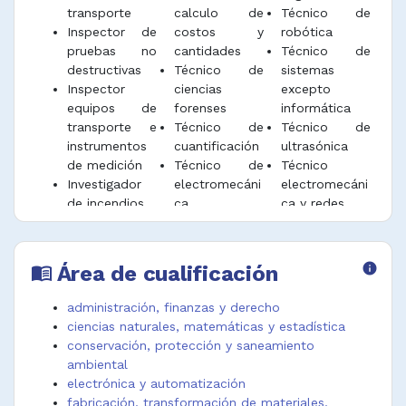
transporte
calculo de
Técnico de
presupuestos para la reparación de equipos
Técnicos en electricidad
Inspector de
costos y
robótica
electrónicos de acuerdo a los requerimientos
Técnicos en ingeniería mecánica
pruebas no
cantidades
Técnico de
del cliente externo e interno.
Técnicos en fabricación industrial
destructivas
Técnico de
sistemas
Supervisores y analistas de producción
Realizar soporte técnico a los equipos según
Inspector
ciencias
excepto
de hidrocarburos
lo establecido en los manuales de instalación
equipos de
forenses
informática
y programación.
Supervisores de la construcción,
transporte e
Técnico de
Técnico de
instrumentos
cuantificación
ultrasónica
maestros generales de obra,
Realizar actividades asociadas al análisis de
de medición
Técnico de
Técnico
instalación y reparación
muestras de laboratorio y ensayos de
Investigador
electromecáni
electromecáni
cromatografía de gases.
de incendios
ca
ca y redes
Radiógrafo
Técnico de
Técnico en
Desempeñar funciones afines.
industrial
emisión
fabricación de
Supervisor
acústica
tejidos
Área de cualificación
info
menu_book
montaje
Técnico de
Técnico
electromecáni
ingeniería de
reparacables
administración, finanzas y derecho
co
estudio de
sector
ciencias naturales, matemáticas y estadística
Técnico
tiempos y
hidrocarburos
conservación, protección y saneamiento
analista de
movimientos
Técnico
ambiental
procesos
Técnico de
verificador de
electrónica y automatización
Técnico de
ingeniería de
cantidades
fabricación, transformación de materiales,