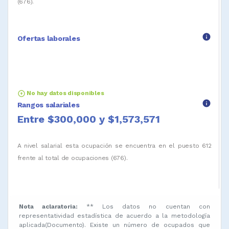
(676).
info
Ofertas laborales
arrow_circle_up
No hay datos disponibles
info
Rangos salariales
Entre $300,000 y $1,573,571
A nivel salarial esta ocupación se encuentra en el puesto 612
frente al total de ocupaciones (676).
Nota aclaratoria:
** Los datos no cuentan con
representatividad estadística de acuerdo a la metodología
aplicada(Documento). Existe un número de ocupados que