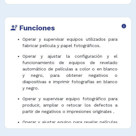
Funciones
info
engineering
Operar y supervisar equipos utilizados para
fabricar película y papel fotográficos.
Operar y ajustar la configuración y el
funcionamiento de equipos de revelado
automático de películas a color o en blanco
y negro, para obtener negativos o
diapositivas e imprimir fotografías en blanco
y negro.
Operar y supervisar equipo fotográfico para
producir, ampliar o retocar los defectos a
partir de negativos o impresiones originales .
Operar y ajustar equipo para revelar películas
cinematográficas para seguir las distintas
etapas de revelado, procesamiento en