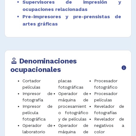
Supervisores de impresión y
el procesamiento fotográfico.
ocupaciones relacionadas
Desempeñar funciones afines.
Pre-impresores y pre-prensistas de
artes gráficas
Denominaciones
approval
ocupacionales
info
Cortador
placas
Procesador
películas
fotográficas
fotográfico
Impresor de
Operador de
Procesador
fotografía
máquina de
películas
Impresor de
procesamient
Revelador de
película
o fotográfico
fotografías
fotográfica
y de películas
Revelador de
Operador de
Operador de
negativos a
laboratorio
máquina de
color