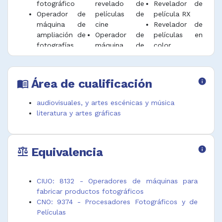
fotográfico
revelado de
Revelador de
Operador de
películas de
película RX
máquina de
cine
Revelador de
ampliación de
Operador de
películas en
fotografías
máquina de
color
Operador de
revelado
Revelador
máquina de
fotográfico
películas
fabricación de
Operador de
Revelador
Área de cualificación
info
menu_book
papel
máquina para
placas RX
fotográfico
fabricar
Sacador de
audiovisuales, y artes escénicas y música
Operador de
películas
copias de
literatura y artes gráficas
máquina de
fotográficas
fotografías
fabricación de
Procesador
Técnico de
fotografía
cuarto oscuro
Equivalencia
info
balance
CIUO: 8132 - Operadores de máquinas para
fabricar productos fotográficos
CNO: 9374 - Procesadores Fotográficos y de
Películas