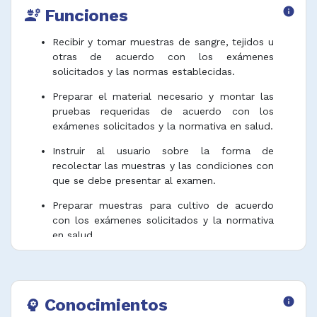
Funciones
info
engineering
Recibir y tomar muestras de sangre, tejidos u
otras de acuerdo con los exámenes
solicitados y las normas establecidas.
Preparar el material necesario y montar las
pruebas requeridas de acuerdo con los
exámenes solicitados y la normativa en salud.
Instruir al usuario sobre la forma de
recolectar las muestras y las condiciones con
que se debe presentar al examen.
Preparar muestras para cultivo de acuerdo
con los exámenes solicitados y la normativa
en salud.
Llevar registros y archivos administrativos y
estadísticas mensuales de las actividades en
el laboratorio clínico.
Conocimientos
info
psychology
Verificar la correcta rotulación y transporte