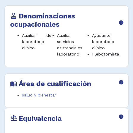
Denominaciones
approval
ocupacionales
info
Auxiliar de
Auxiliar
Ayudante
laboratorio
servicios
laboratorio
clínico
asistenciales
clínico
laboratorio
Flebotomista
Área de cualificación
info
menu_book
salud y bienestar
Equivalencia
info
balance