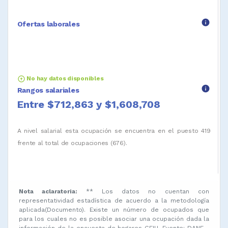
info
Ofertas laborales
arrow_circle_up
No hay datos disponibles
info
Rangos salariales
Entre $712,863 y $1,608,708
A nivel salarial esta ocupación se encuentra en el puesto 419
frente al total de ocupaciones (676).
Nota aclaratoria:
** Los datos no cuentan con
representatividad estadística de acuerdo a la metodología
aplicada(Documento). Existe un número de ocupados que
para los cuales no es posible asociar una ocupación dada la
información de la encuesta de hogares GEIH. Fuente: DANE -