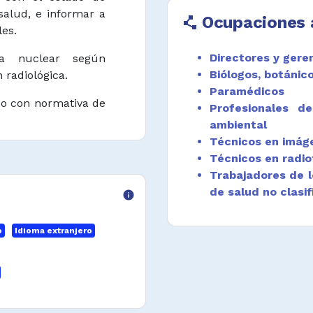
salud, e informar a
Ocupaciones 
polyline
es.
Directores y gere
na nuclear según
Biólogos, botánico
 radiológica.
Paramédicos
o con normativa de
Profesionales de
ambiental
Técnicos en imág
gún delegación y
Técnicos en radio
Trabajadores de l
de salud no clasi
cuerdo con manual
info
icante.
o
Idioma extranjero
o con protocolos y
iactivas de acuerdo
ción radiológica.