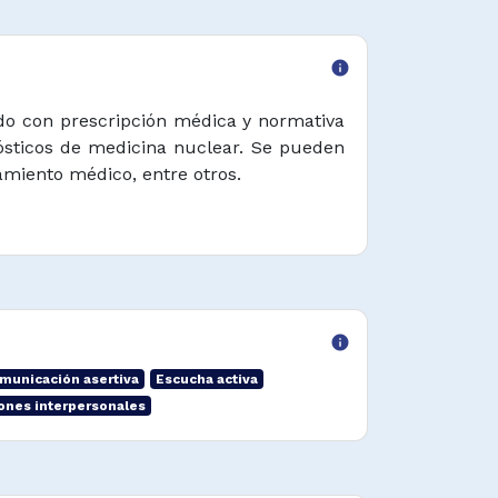
info
rdo con prescripción médica y normativa
ósticos de medicina nuclear. Se pueden
amiento médico, entre otros.
info
municación asertiva
Escucha activa
ones interpersonales