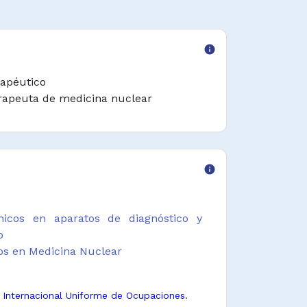
info
rapéutico
rapeuta de medicina nuclear
info
nicos en aparatos de diagnóstico y
o
os en Medicina Nuclear
n Internacional Uniforme de Ocupaciones.