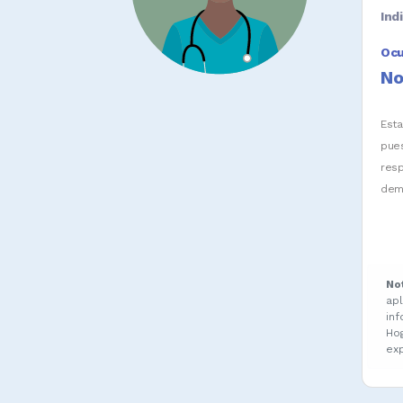
Ind
Oc
No
Est
pue
res
dem
No
ap
in
Ho
ex