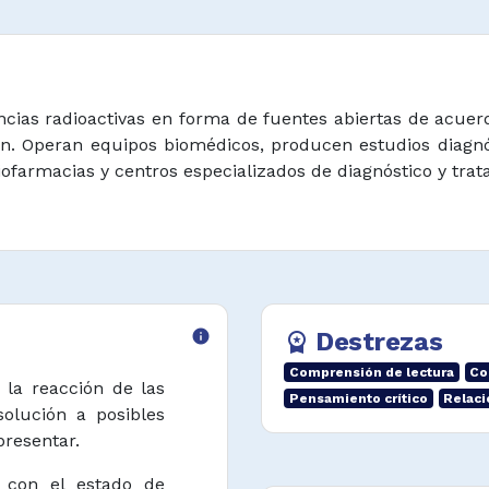
cias radioactivas en forma de fuentes abiertas de acue
ión. Operan equipos biomédicos, producen estudios diagn
iofarmacias y centros especializados de diagnóstico y trat
info
Destrezas
workspace_premium
Comprensión de lectura
Co
, la reacción de las
Pensamiento crítico
Relaci
solución a posibles
resentar.
 con el estado de