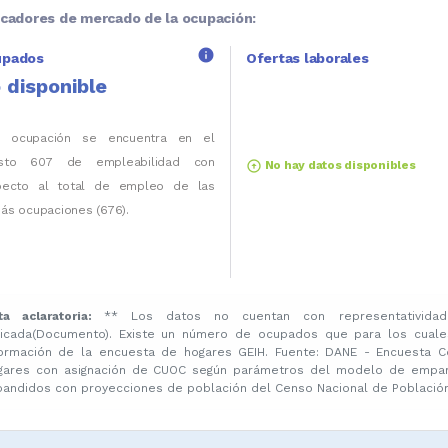
icadores de mercado de la ocupación:
info
upados
Ofertas laborales
 disponible
a ocupación se encuentra en el
sto 607 de empleabilidad con
arrow_circle_up
No hay datos disponibles
pecto al total de empleo de las
ás ocupaciones (676).
ta aclaratoria:
** Los datos no cuentan con representatividad
licada(Documento). Existe un número de ocupados que para los cuale
formación de la encuesta de hogares GEIH. Fuente: DANE - Encuesta C
gares con asignación de CUOC según parámetros del modelo de emparej
pandidos con proyecciones de población del Censo Nacional de Población 