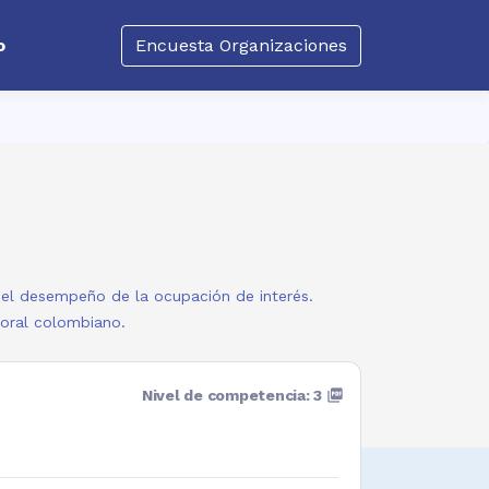
o
Encuesta Organizaciones
a el desempeño de la ocupación de interés.
boral colombiano.
Nivel de competencia: 3
picture_as_pdf