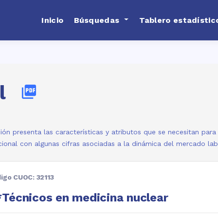
Inicio
Búsquedas
Tablero estadístic
l
picture_as_pdf
ión presenta las características y atributos que se necesitan par
ional con algunas cifras asociadas a la dinámica del mercado la
igo CUOC: 32113
Técnicos en medicina nuclear