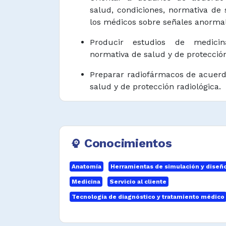
salud, condiciones, normativa de 
los médicos sobre señales anormal
Producir estudios de medici
normativa de salud y de protección
Preparar radiofármacos de acuerd
salud y de protección radiológica.
Administrar medicamentos se
normativa de salud.
Operar equipos biomédicos de a
Conocimientos
psychology
técnico y especificaciones del fabr
Anatomía
Herramientas de simulación y diseñ
Controlar infecciones de acuerd
Medicina
Servicio al cliente
normativa de salud.
Tecnología de diagnóstico y tratamiento médico
Manejar las fuentes abiertas rad
con normativa de salud y de protec