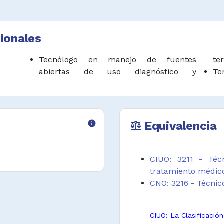
ionales
Tecnólogo en manejo de fuentes
te
abiertas de uso diagnóstico y
Te
info
Equivalencia
balance
CIUO: 3211 - Téc
tratamiento médic
CNO: 3216 - Técnic
CIUO: La Clasificació