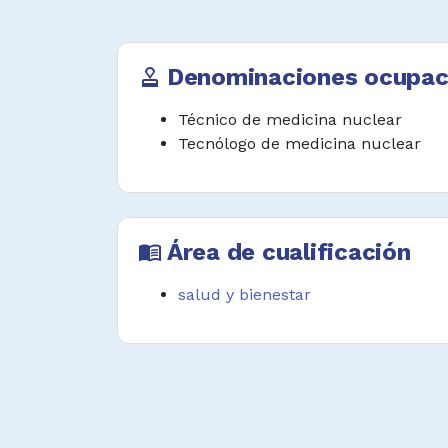
Desempeñar funciones afines.
Denominaciones ocupac
approval
Técnico de medicina nuclear
Tecnólogo de medicina nuclear
Área de cualificación
menu_book
salud y bienestar