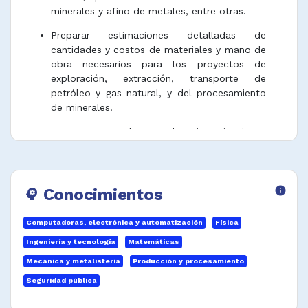
minerales y afino de metales, entre otras.
Preparar estimaciones detalladas de
cantidades y costos de materiales y mano de
obra necesarios para los proyectos de
exploración, extracción, transporte de
petróleo y gas natural, y del procesamiento
de minerales.
Apoyar y ayudar en las investigaciones
encaminadas a desarrollar nuevos métodos
de extracción y mejorar los ya existentes,
estudios y programas relacionados con la
explotación de minas, ventilación,
Conocimientos
info
psychology
iluminación, drenaje de las minas y control de
tierra.
Computadoras, electrónica y automatización
Física
Colaborar en planificar y diseñar planos de
Ingeniería y tecnología
Matemáticas
estudio para minas, pozos de minas, túneles
Mecánica y metalistería
Producción y procesamiento
e instalaciones subterráneas de primeros
Seguridad pública
auxilios.