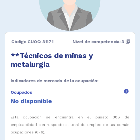
Código CUOC: 31171
Nivel de competencia: 3
picture_as_pdf
**Técnicos de minas y
metalurgia
Indicadores de mercado de la ocupación:
info
Ocupados
No disponible
Esta ocupación se encuentra en el puesto 388 de
empleabilidad con respecto al total de empleo de las demás
ocupaciones (676).