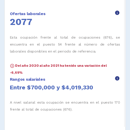
info
Ofertas laborales
2077
Esta ocupación frente al total de ocupaciones (676), se
encuentra en el puesto 54 frente al número de ofertas
laborales disponibles en el periodo de referencia.
arrow_circle_down
Del año 2020 al año 2021 ha tenido una variación del
-6,69%
info
Rangos salariales
Entre $700,000 y $4,019,330
A nivel salarial esta ocupación se encuentra en el puesto 170
frente al total de ocupaciones (676).