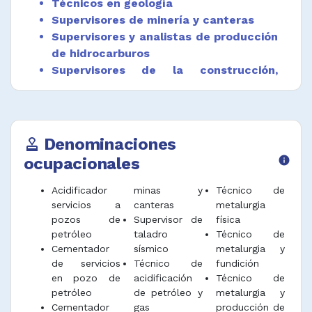
programas de inspección de minas
Técnicos en geología
subterráneas.
Supervisores de minería y canteras
Supervisores y analistas de producción
Monitorear, operar y controlar, continuamente
de hidrocarburos
los procesos principales (de acuerdo a lo
Supervisores de la construcción,
establecido en la planilla de toma de datos
operacionales) las variables operacionales de
maestros generales de obra,
los procesos de recibo, separación,
instalación y reparación
compresión, transferencia de fluidos,
Labrantes, tronzadores y grabadores
tratamiento, almacenamiento y transporte de
de piedra
Denominaciones
approval
los productos.
Barnizadores y afines
ocupacionales
info
Supervisar los aspectos técnicos y
Dinamiteros y pegadores
reglamentarios de seguridad de la
Mineros y canteros
Acidificador
minas y
Técnico de
construcción, instalación, operación,
Operadores de servicios e
servicios a
canteras
metalurgia
mantenimiento y reparación de las
pozos de
Supervisor de
física
instalaciones mineras
instalaciones de almacenamiento, el
petróleo
taladro
Técnico de
Operadores de equipo pesado de
transporte exploración, la extracción de
Cementador
sísmico
metalurgia y
minería
petróleo y gas natural y el procesamiento de
de servicios
Técnico de
fundición
minerales.
Operadores de instalaciones de
en pozo de
acidificación
Técnico de
procesamiento de minerales y rocas
petróleo
de petróleo y
metalurgia y
Operar sistemas de bombeo hidráulico para
Perforadores de pozos de agua
Cementador
gas
producción de
inyectar químicos, gases, arena, cemento y